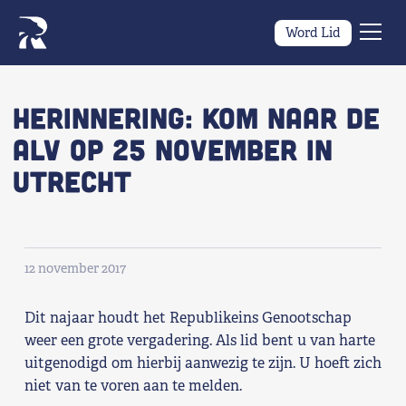
Word Lid
Men
Naar navigatie springen
Naar de inhoud
×
HERINNERING: Kom naar de
ALV op 25 november in
Zoeken
Utrecht
naar:
Wat we willen
Wat we doen
12 november 2017
Wie we zijn
Dit najaar houdt het Republikeins Genootschap
Nieuws
weer een grote vergadering. Als lid bent u van harte
uitgenodigd om hierbij aanwezig te zijn. U hoeft zich
niet van te voren aan te melden.
Agenda