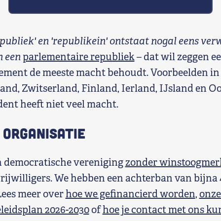
publiek' en 'republikein' ontstaat nogal eens verw
n een
parlementaire republiek
– dat wil zeggen e
ement de meeste macht behoudt. Voorbeelden in
land, Zwitserland, Finland, Ierland, IJsland en O
ent heeft niet veel macht.
 organisatie
n democratische vereniging
zonder winstoogmer
rijwilligers. We hebben een achterban van bijna 
 Lees meer over
hoe we gefinancierd worden
,
onze
leidsplan 2026-2030
of
hoe je contact met ons k