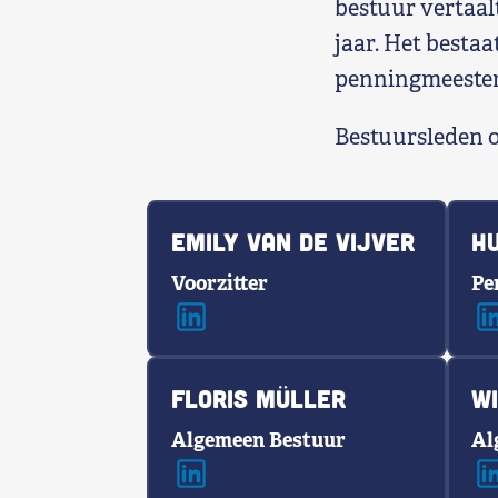
bestuur vertaalt
jaar. Het bestaa
penningmeester)
Bestuursleden oe
Emily van de Vijver
H
Voorzitter
Pe
Floris Müller
W
Algemeen Bestuur
Al