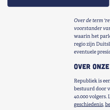
Over de term 're
voorstander va
waarin het parl
regio zijn Duits
eventuele presid
Over onze
Republiek is ee
bestuurd door v
40.000 volgers.
geschiedenis
,
be