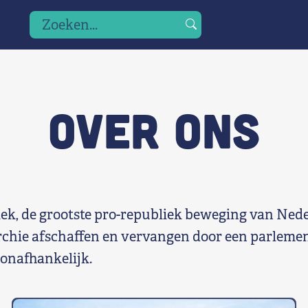
Zoeken
Druk
naar:
op
enter
om
Over ons
te
zoeken
of
escape
om
te
iek, de grootste pro-republiek beweging van Ned
annuleren
chie afschaffen en vervangen door een parlemen
 onafhankelijk.