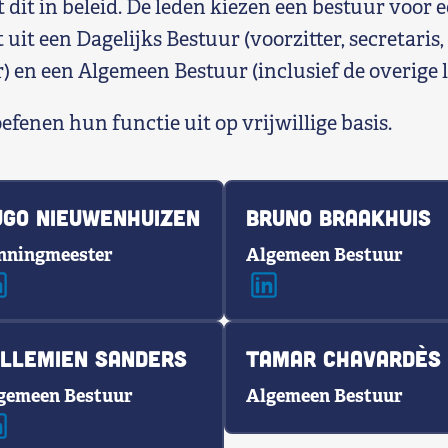
 dit in beleid. De leden kiezen een bestuur voor 
t uit een Dagelijks Bestuur (voorzitter, secretaris,
 en een Algemeen Bestuur (inclusief de overige l
fenen hun functie uit op vrijwillige basis.
ugo Nieuwenhuizen
Bruno Braakhuis
nningmeester
Algemeen Bestuur
illemien Sanders
Tamar Chavardès
gemeen Bestuur
Algemeen Bestuur