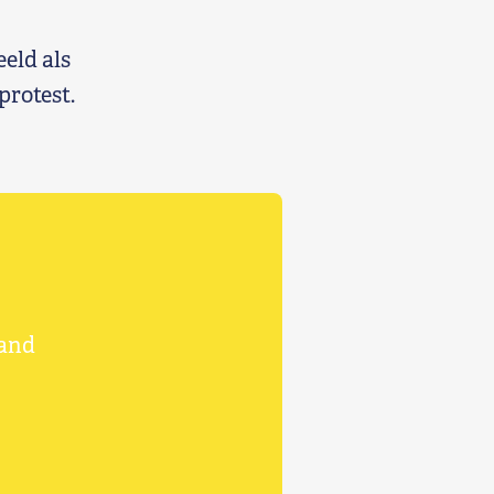
eeld als
 protest.
land