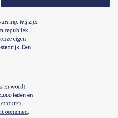
arring. Wij zijn
en republiek
 onze eigen
ostenrijk. Een
k
en wordt
4.000 leden en
 statuten
,
unt opnemen
.