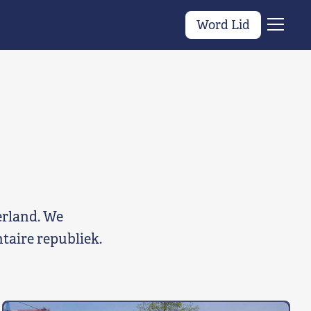
Word Lid
Menu
erland. We
taire republiek.