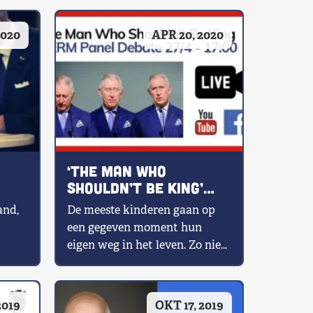
2020
APR 20, 2020
‘The Man Who
Shouldn’t Be King’
(27/04)
and,
De meeste kinderen gaan op
een gegeven moment hun
eigen weg in het leven. Zo niet
opese
de Britse Charles van […]
is
2019
OKT 17, 2019