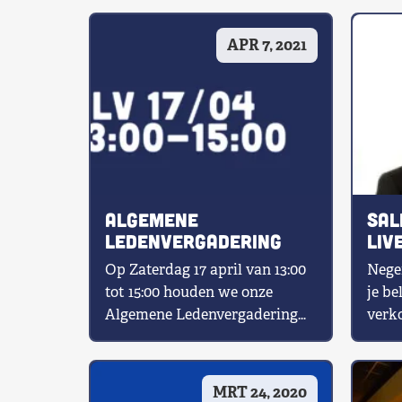
Shop
APR 7, 2021
Contact
Voor leden
Word Lid
Algemene
Sal
Ledenvergadering
Liv
Ora
Op Zaterdag 17 april van 13:00
Nege
tot 15:00 houden we onze
je be
Algemene Ledenvergadering
verk
via ZOOM. De uitnodiging heb
staat
je als […]
verbo
MRT 24, 2020