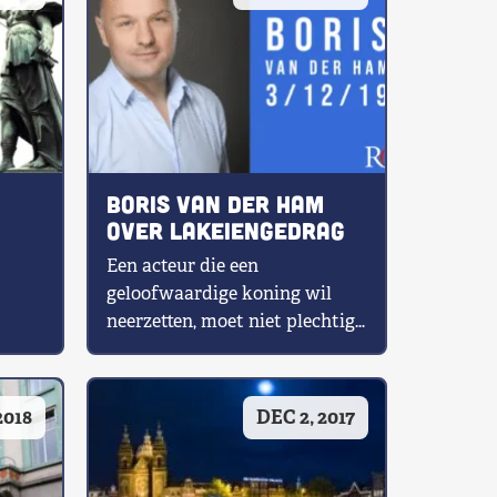
Boris van der Ham
g
over lakeiengedrag
Een acteur die een
geloofwaardige koning wil
neerzetten, moet niet plechtig
p.
over het podium heen en weer
schrijden of met […]
2018
DEC 2, 2017