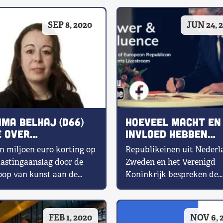
SEP 8, 2020
JUN 24, 
ima Belhaj (D66)
Hoeveel macht en
e over
invloed hebben
njekunst
Europese
n miljoen euro korting op
Republikeinen uit Nederl
koningshuizen?
lastingaanslag door de
Zweden en het Verenigd
oop van kunst aan de
Koninkrijk bespreken de
 die je vervolgens
macht en invloed van Eur
rgen houdt […]
koninklijke families. Wat 
hun […]
FEB 1, 2020
NOV 6, 