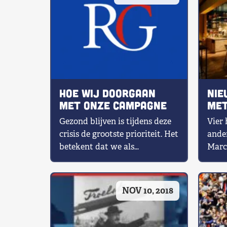
Hoe wij doorgaan
Nie
met onze campagne
met
rep
Gezond blijven is tijdens deze
Vier 
jaa
crisis de grootste prioriteit. Het
ande
betekent dat we als
Marc
Republikeins Genootschap
onze
onze geplande bijeenkomsten
zater
hebben […]
[…]
NOV 10, 2018