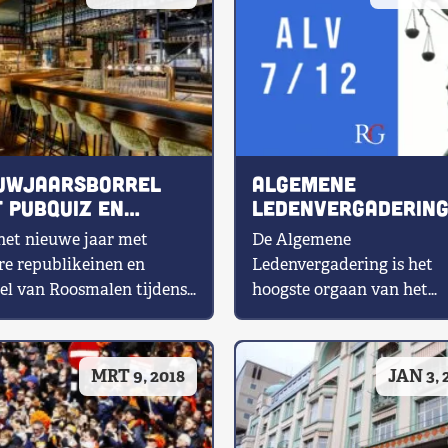
uwjaarsborrel
Algemene
 pubquiz en
Ledenvergaderin
ublikein van het
het nieuwe jaar met
De Algemene
r
re republikeinen en
Ledenvergadering is het
el van Roosmalen tijdens
hoogste orgaan van het
 nieuwjaarsborrel op
Republikeins Genootscha
dag 8 februari in Utrecht.
Hier bespreken leden,
sympathisanten en het
MRT 9, 2018
JAN 3, 
dagelijks bestuur de […]