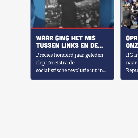
Waar ging het mis
Opr
tussen links en de
onz
republiek?
Kon
Precies honderd jaar geleden
RG i
riep Troelstra de
naar
socialistische revolutie uit in
Repu
Nederland. Hij vond de
weer 
monarchie maar achterhaald.
medi
Anno 2018 roemt de […]
lande