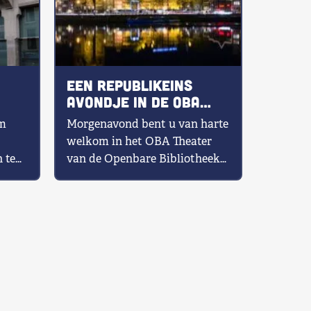
Een republikeins
avondje in de OBA
 in
(Amsterdam)
om
Morgenavond bent u van harte
welkom in het OBA Theater
 te
van de Openbare Bibliotheek
van Amsterdam voor de vierde
Hans van […]