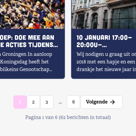
oep: doe mee aan
10 januari 17:00-
e acties tijdens
20:00u-
ingsdag
Nieuwjaarsborrel
n Groningen In aanloop
Wij nodigen u graag uit 
Nieuwspoort
 Koningsdag heeft het
2018 met een hapje en een
blikeins Genootschap
drankje het nieuwe jaar in
enkele ludieke acties en
luiden. Anders […]
aoptredens gepland bij
lijke- […]
→
1
2
3
…
6
Volgende
Pagina 1 van 6 (62 berichten in totaal)