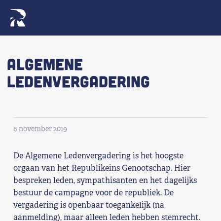
Naar navigatie springen
Naar de inhoud
×
Algemene
Ledenvergadering
Zoeken
naar:
Wat we willen
6 november 2019
Wat we doen
De Algemene Ledenvergadering is het hoogste
Wie we zijn
orgaan van het Republikeins Genootschap. Hier
bespreken leden, sympathisanten en het dagelijks
Nieuws
bestuur de campagne voor de republiek. De
vergadering is openbaar toegankelijk (na
Agenda
aanmelding), maar alleen leden hebben stemrecht.