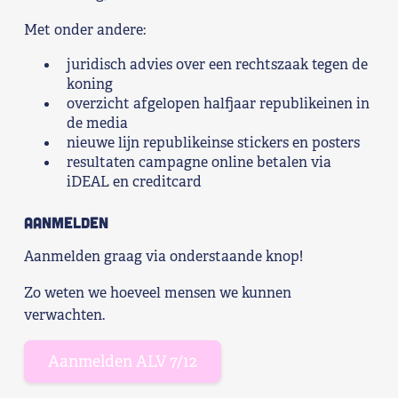
Shop
Met onder andere:
juridisch advies over een rechtszaak tegen de
Contact
koning
overzicht afgelopen halfjaar republikeinen in
Voor leden
de media
nieuwe lijn republikeinse stickers en posters
resultaten campagne online betalen via
Word Lid
iDEAL en creditcard
Aanmelden
Aanmelden graag via onderstaande knop!
Zo weten we hoeveel mensen we kunnen
verwachten.
Aanmelden ALV 7/12