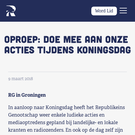
Word Lid
Men
Naar navigatie springen
Naar de inhoud
×
Oproep: doe mee aan onze
acties tijdens Koningsdag
Zoeken
naar:
Wat we willen
9 maart 2018
Wat we doen
RG in Groningen
Wie we zijn
In aanloop naar Koningsdag heeft het Republikeins
Nieuws
Genootschap weer enkele ludieke acties en
mediaoptredens gepland bij landelijke- en lokale
Agenda
kranten en radiozenders. En ook op de dag zelf zijn