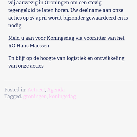
wij aanwezig in Groningen om een stevig
Shop
tegengeluid te laten horen. Uw deelname aan onze
acties op 27 april wordt bijzonder gewaardeerd en is
Contact
nodig.
Meld u aan voor Koningsdag via voorzitter van het
Voor leden
RG Hans Maessen
Word Lid
En blijf op de hoogte van logistiek en ontwikkeling
van onze acties
Posted in:
Actueel
,
Agenda
Tagged:
groningen
,
koningsdag