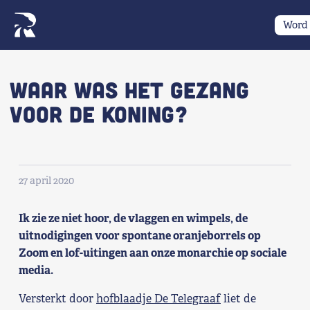
Word 
Naar navigatie springen
Naar de inhoud
×
Waar was het gezang
voor de koning?
Zoeken
naar:
Wat we willen
27 april 2020
Wat we doen
Ik zie ze niet hoor, de vlaggen en wimpels, de
Wie we zijn
uitnodigingen voor spontane oranjeborrels op
Zoom en lof-uitingen aan onze monarchie op sociale
Nieuws
media.
Agenda
Versterkt door
hofblaadje De Telegraaf
liet de