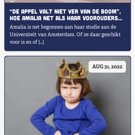
“De appel valt niet ver van de boom”,
hoe Amalia net als haar voorouders
door de academische molen wordt
Amalia is net begonnen aan haar studie aan de
gehaald
Universiteit van Amsterdam. Of ze daar geschikt
voor is en of […]
AUG 31, 2022