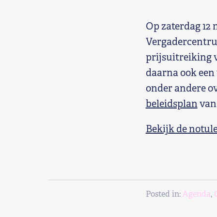
Shop
Op zaterdag 12
Contact
Vergadercentru
prijsuitreiking
Voor leden
daarna ook een 
onder andere ov
Word Lid
beleidsplan
van
Bekijk de notul
Posted in:
Agenda
,