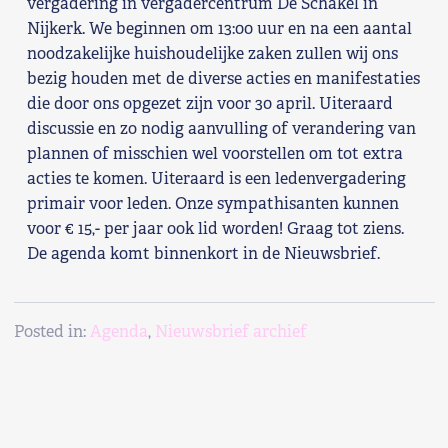
vergadering in vergadercentrum De Schakel in
Nijkerk. We beginnen om 13:00 uur en na een aantal
Shop
noodzakelijke huishoudelijke zaken zullen wij ons
bezig houden met de diverse acties en manifestaties
Contact
die door ons opgezet zijn voor 30 april. Uiteraard
discussie en zo nodig aanvulling of verandering van
Voor leden
plannen of misschien wel voorstellen om tot extra
acties te komen. Uiteraard is een ledenvergadering
Word Lid
primair voor leden. Onze sympathisanten kunnen
voor € 15,- per jaar ook lid worden! Graag tot ziens.
De agenda komt binnenkort in de Nieuwsbrief.
Posted in:
Agenda
,
Nieuwsbrief archief