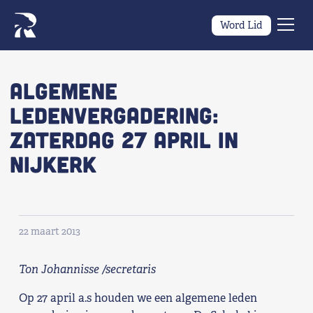
Word Lid
Men
Naar navigatie springen
Naar de inhoud
×
Algemene
Ledenvergadering:
Zoeken
zaterdag 27 april in
naar:
Wat we willen
Nijkerk
Wat we doen
Wie we zijn
22 maart 2013
Nieuws
Ton Johannisse /secretaris
Op 27 april a.s houden we een algemene leden
Agenda