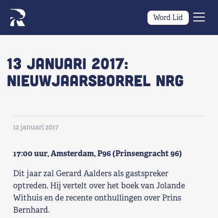
Word Lid
Men
Naar navigatie springen
Naar de inhoud
×
13 JANUARI 2017:
NIEUWJAARSBORREL NRG
Zoeken
naar:
Wat we willen
12 januari 2017
Wat we doen
17:00 uur, Amsterdam, P96 (Prinsengracht 96)
Wie we zijn
Dit jaar zal Gerard Aalders als gastspreker
Nieuws
optreden. Hij vertelt over het boek van Jolande
Withuis en de recente onthullingen over Prins
Agenda
Bernhard.