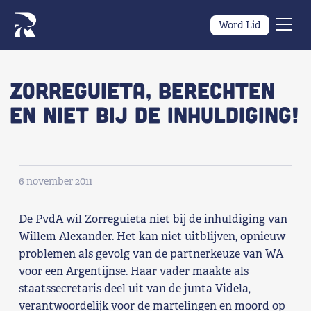
Word Lid
Men
Naar navigatie springen
Naar de inhoud
×
Zorreguieta, berechten
en niet bij de inhuldiging!
Zoeken
naar:
Wat we willen
6 november 2011
Wat we doen
De PvdA wil Zorreguieta niet bij de inhuldiging van
Wie we zijn
Willem Alexander. Het kan niet uitblijven, opnieuw
problemen als gevolg van de partnerkeuze van WA
Nieuws
voor een Argentijnse. Haar vader maakte als
staatssecretaris deel uit van de junta Videla,
Agenda
verantwoordelijk voor de martelingen en moord op