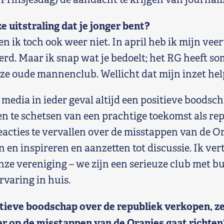
e uitstraling dat je jonger bent?
n ik toch ook weer niet. In april heb ik mijn veer
erd. Maar ik snap wat je bedoelt; het RG heeft so
ze oude mannenclub. Wellicht dat mijn inzet hel
 media in ieder geval altijd een positieve boodsc
n te schetsen van een prachtige toekomst als rep
reacties te vervallen over de misstappen van de O
 en inspireren en aanzetten tot discussie. Ik ve
nze vereniging – we zijn een serieuze club met 
rvaring in huis.
itieve boodschap over de republiek verkopen, ze
er op de misstappen van de Oranjes gaat richten