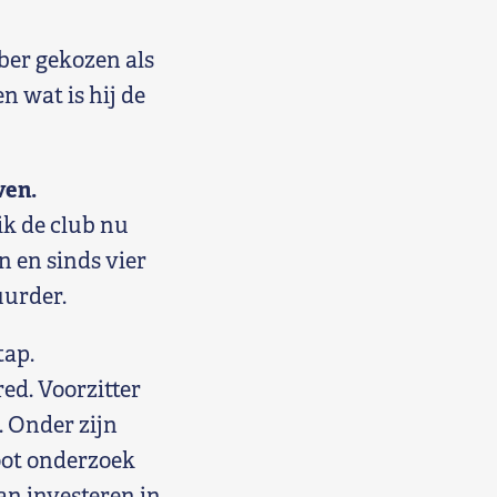
ber gekozen als
n wat is hij de
ven.
ik de club nu
n en sinds vier
uurder.
tap.
red. Voorzitter
. Onder zijn
oot onderzoek
an investeren in