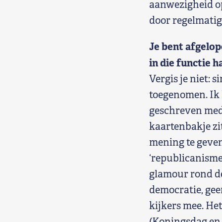
aanwezigheid op
door regelmatig
Je bent afgelo
in die functie 
Vergis je niet: 
toegenomen. Ik 
geschreven media
kaartenbakje zit
mening te geven
‘republicanisme’
glamour rond de
democratie, gee
kijkers mee. Het
(Koningsdag en 