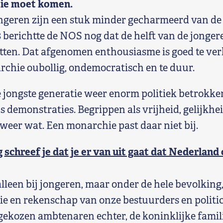
tie moet komen.
Jongeren zijn een stuk minder gecharmeerd van d
8 berichtte de NOS nog dat de helft van de jonge
itten. Dat afgenomen enthousiasme is goed te ver
chie oubollig, ondemocratisch en te duur.
e jongste generatie weer enorm politiek betrokken
ns demonstraties. Begrippen als vrijheid, gelijkh
weer wat. Een monarchie past daar niet bij.
g
schreef je dat je er van uit gaat dat Nederland 
lleen bij jongeren, maar onder de hele bevolking,
e en rekenschap van onze bestuurders en politic
gekozen ambtenaren echter, de koninklijke famil