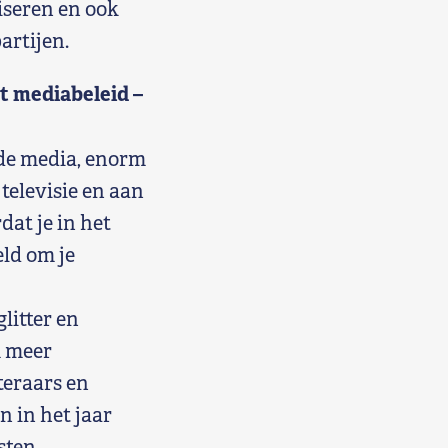
iseren en ook
artijen.
t mediabeleid –
n de media, enorm
televisie en aan
dat je in het
eld om je
litter en
m meer
teraars en
n in het jaar
sten.