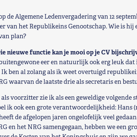
s op de Algemene Ledenvergadering van 12 septem
r van het Republikeins Genootschap. Wie is hij e
van plan?
Die nieuwe functie kan je mooi op je CV bijschrij
 buitengewone eer en natuurlijk ook erg leuk dat 
k ben al zolang als ik weet overtuigd republikei
 RG waarvan de laatste drie als secretaris en best
als voorzitter zie ik als een geweldige volgende s
oel ik ook een grote verantwoordelijkheid: Hans (
eeft de afgelopen jaren ongelofelijk veel gedaan
t RG en het NRG samengegaan, hebben we een gr
ver de Kosten van het Koningshuis en zijn we ga