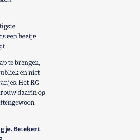
tigste
ms een beetje
pt.
hap te brengen,
ubliek en niet
ranjes. Het RG
rtrouw daarin op
buitengewoon
g je. Betekent
?