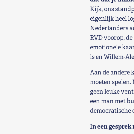
Kijk, ons stand
eigenlijk heel l
Nederlanders ac
RVD voorop, de m
emotionele kaar
is en Willem-Al
Aan de andere k
moeten spelen. M
geen leuke vent
een man met bui
democratische 
n een gesprek 
I