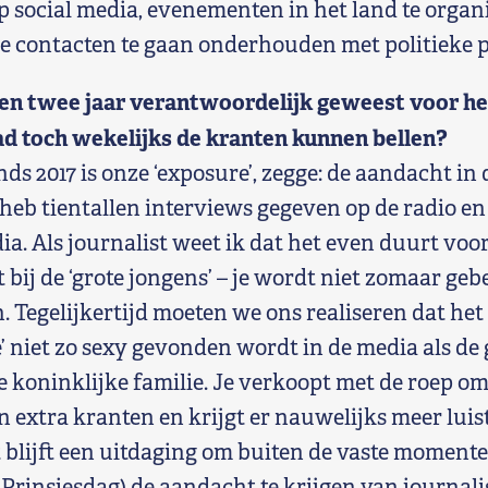
 social media, evenementen in het land te organ
e contacten te gaan onderhouden met politieke p
pen twee jaar verantwoordelijk geweest voor he
had toch wekelijks de kranten kunnen bellen?
sinds 2017 is onze ‘exposure’, zegge: de aandacht i
heb tientallen interviews gegeven op de radio en 
. Als journalist weet ik dat het even duurt voor
 bij de ‘grote jongens’ – je wordt niet zomaar geb
. Tegelijkertijd moeten we ons realiseren dat het
 niet zo sexy gevonden wordt in de media als de g
 koninklijke familie. Je verkoopt met de roep o
n extra kranten en krijgt er nauwelijks meer luis
 blijft een uitdaging om buiten de vaste momente
Prinsjesdag) de aandacht te krijgen van journali