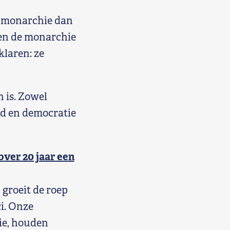
e monarchie dan
ren de monarchie
klaren: ze
 is. Zowel
eid en democratie
over 20 jaar een
 groeit de roep
i. Onze
ie, houden