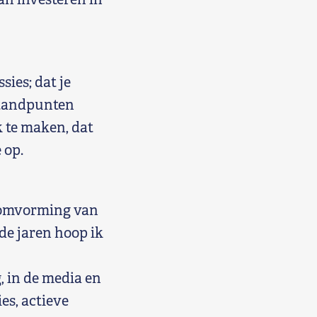
sies; dat je
 standpunten
 te maken, dat
 op.
 omvorming van
de jaren hoop ik
 in de media en
es, actieve