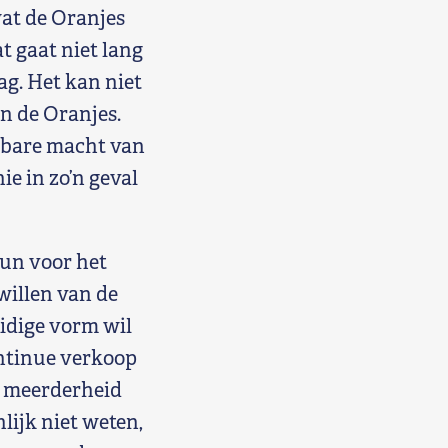
wat de Oranjes
 gaat niet lang
g. Het kan niet
n de Oranjes.
rbare macht van
ie in zo’n geval
eun voor het
willen van de
idige vorm wil
ontinue verkoop
e meerderheid
lijk niet weten,