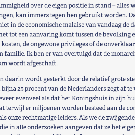
mmigheid over de eigen positie in stand – alles 
ngen, kan immers tegen hen gebruikt worden. Dat
niet in de economische malaise van vandaag de da
het tot een aanvaring komt tussen de bevolking e
kosten, de ongewone privileges of de onverklaa
n familie. Ik ben er van overtuigd dat de monarch
um wordt afgeschaft.
 daarin wordt gesterkt door de relatief grote st
 bijna 25 procent van de Nederlanders zegt af te 
veer evenveel als dat het Koningshuis in zijn hu
t terwijl er miljoenen worden besteed aan de c
als onze rechtmatige leiders. Als we de zwijgend
die in alle onderzoeken aangeven dat ze het eigen