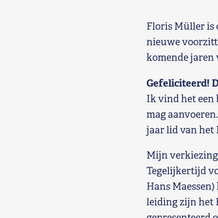
Shop
Floris Müller i
Contact
nieuwe voorzitte
komende jaren 
Voor leden
Gefeliciteerd! 
Word Lid
Ik vind het een
mag aanvoeren. I
jaar lid van het
Mijn verkiezing 
Tegelijkertijd v
Hans Maessen) h
leiding zijn he
gepresenteerd o