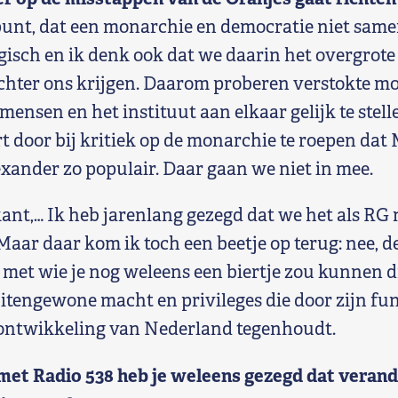
punt, dat een monarchie en democratie niet same
ogisch en ik denk ook dat we daarin het overgrote
hter ons krijgen. Daarom proberen verstokte mo
ensen en het instituut aan elkaar gelijk te stell
t door bij kritiek op de monarchie te roepen da
exander zo populair. Daar gaan we niet in mee.
ant,… Ik heb jarenlang gezegd dat we het als RG 
aar daar kom ik toch een beetje op terug: nee, d
 met wie je nog weleens een biertje zou kunnen d
tengewone macht en privileges die door zijn fun
ontwikkeling van Nederland tegenhoudt.
met Radio 538 heb je weleens gezegd dat verand