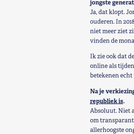
jongste genera
Ja, dat klopt. 
ouderen. In 201
niet meer ziet z
vinden de monar
Ik zie ook dat d
online als tijde
betekenen echt 
Na je verkiezin
republiek is
.
Absoluut. Niet a
om transparanti
allerhoogste on