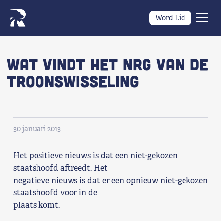
Word Lid
Men
Naar navigatie springen
Naar de inhoud
×
wat vindt het NRG van de
troonswisseling
Zoeken
naar:
Wat we willen
30 januari 2013
Wat we doen
Het positieve nieuws is dat een niet-gekozen
Wie we zijn
staatshoofd aftreedt. Het
negatieve nieuws is dat er een opnieuw niet-gekozen
Nieuws
staatshoofd voor in de
plaats komt.
Agenda