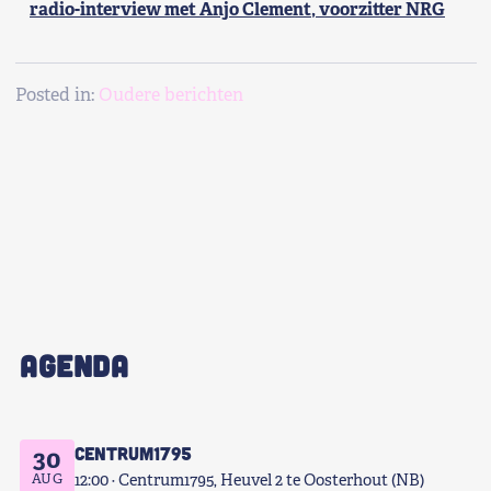
radio-interview met Anjo Clement, voorzitter NRG
Shop
Contact
Posted in:
Oudere berichten
Voor leden
Word Lid
AGENDA
Centrum1795
30
AUG
12:00
Centrum1795, Heuvel 2 te Oosterhout (NB)