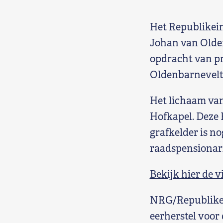
Shop
Het Republikein
Contact
Johan van Olden
opdracht van pr
Voor leden
Oldenbarnevelt 
Word Lid
Het lichaam van
Hofkapel. Deze 
grafkelder is n
raadspensionari
Bekijk hier de 
NRG/Republikein
eerherstel voor