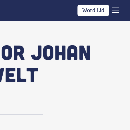
Word Lid
Menu
oor Johan
velt