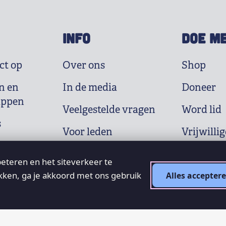
INFO
DOE M
ct op
Over ons
Shop
n en
In de media
Doneer
appen
Veelgestelde vragen
Word lid
s
Voor leden
Vrijwillig
eteren en het siteverkeer te
ikken, ga je akkoord met ons gebruik
Alles accepter