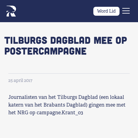
Word Lid
Men
Naar navigatie springen
Naar de inhoud
×
Tilburgs Dagblad mee op
postercampagne
Zoeken
naar:
Wat we willen
25 april 2017
Wat we doen
Journalisten van het Tilburgs Dagblad (een lokaal
Wie we zijn
katern van het Brabants Dagblad) gingen mee met
het NRG op campagne.Krant_03
Nieuws
Agenda