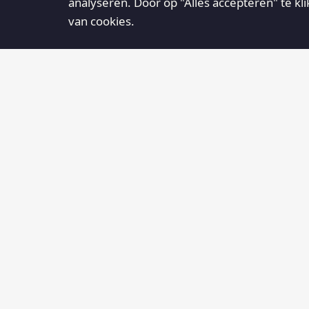
analyseren. Door op "Alles accepteren" te kl
van cookies.
AGENDA
Centrum1795
30
12:00
Centrum1795, Heuvel 2 te
AUG