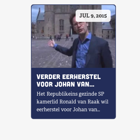
Shop
JUL 9, 2015
Contact
Voor leden
Word Lid
Verder eerherstel
voor Johan van
Oldenbarnevelt
Het Republikeins gezinde SP
kamerlid Ronald van Raak wil
eerherstel voor Johan van
Oldenbarnevelt die op 13 mei
1619 op […]