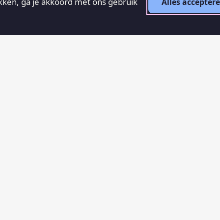
ikken, ga je akkoord met ons gebruik
Alles accepter
RECENTE ARTIKELEN
Aanslag op Amsterdam
31 juli 2026