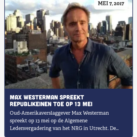
MEI 7, 2017
Shop
Contact
Voor leden
Word Lid
Max Westerman spreekt
republikeinen toe op 13 mei
Oud-Amerikaverslaggever Max Westerman
spreekt op 13 mei op de Algemene
Ledenvergadering van het NRG in Utrecht. De
journalist en schrijver […]