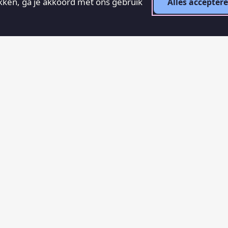
ikken, ga je akkoord met ons gebruik
Alles accepter
RECENTE ARTIKELEN
Aanslag op Amsterdam
31 juli 2026