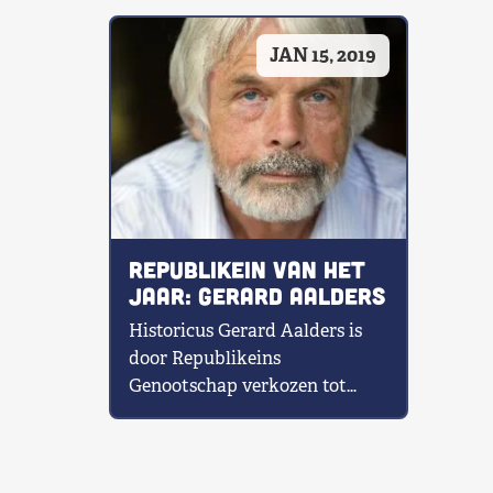
Shop
JAN 15, 2019
Contact
Voor leden
Word Lid
Republikein van het
Jaar: Gerard Aalders
Historicus Gerard Aalders is
door Republikeins
Genootschap verkozen tot
Republikein van het Jaar 2018.
Runner-up werd publicist
Marcel van Roosmalen.