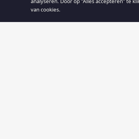
analyseren. Door op "Alles accepteren" te kl
van cookies.
AGENDA
Centrum1795
30
12:00
Centrum1795, Heuvel 2 te
AUG