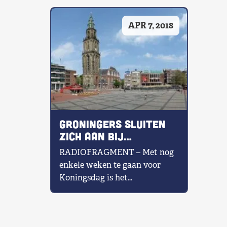
Shop
APR 7, 2018
Contact
Voor leden
Word Lid
Groningers sluiten
zich aan bij
‘demonstratie’ RG
RADIOFRAGMENT – Met nog
enkele weken te gaan voor
Koningsdag is het
Republikeins Genootschap al
flink in de weer met […]