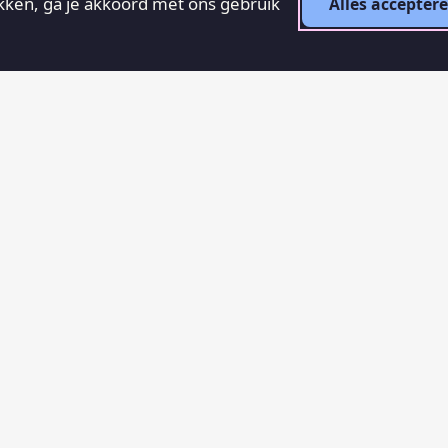
ikken, ga je akkoord met ons gebruik
Alles accepter
RECENTE ARTIKELEN
Aanslag op Amsterdam
31 juli 2026