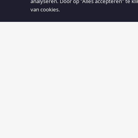
analyseren. Door op "Alles accepteren" te kl
van cookies.
AGENDA
Centrum1795
30
12:00
Centrum1795, Heuvel 2 te
AUG