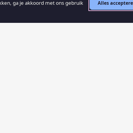
ikken, ga je akkoord met ons gebruik
Alles accepter
RECENTE ARTIKELEN
Een republiek is geen radicaal
idee, het is de logische