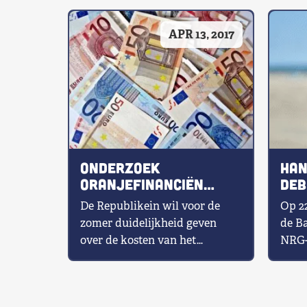
Shop
APR 13, 2017
Contact
Voor leden
Word Lid
Onderzoek
Han
oranjefinanciën
deb
flink op weg
mon
De Republikein wil voor de
Op 22
zomer duidelijkheid geven
de Ba
over de kosten van het
NRG-
koningshuis. Het tijdschrift
in d
startte eind 2016 een […]
Maess