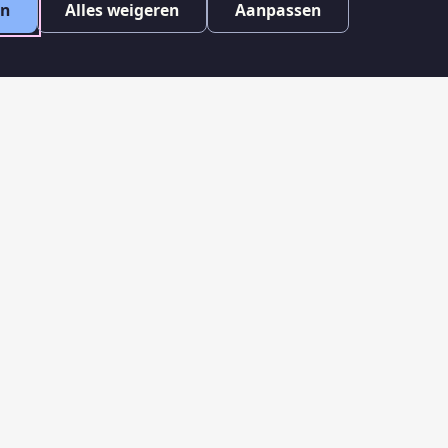
en
Alles weigeren
Aanpassen
WORD LID
Sluit je aan bij de grootste pro-republiek
beweging van Nederland en maak de