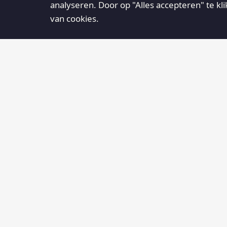
analyseren. Door op "Alles accepteren" te kl
van cookies.
AGENDA
Centrum1795
30
12:00
Centrum1795, Heuvel 2 te
AUG