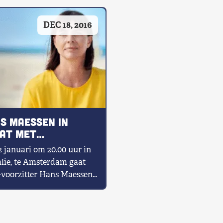
DEC 18, 2016
s Maessen in
at met
archisten
 januari om 20.00 uur in
lie, te Amsterdam gaat
voorzitter Hans Maessen
ebat met monarchisten.
en […]