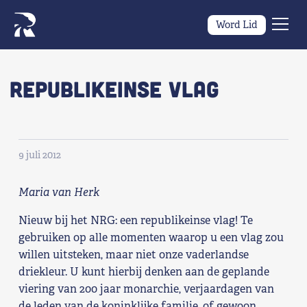
Word Lid
Men
Naar navigatie springen
Naar de inhoud
×
Republikeinse vlag
Zoeken
naar:
Wat we willen
9 juli 2012
Wat we doen
Maria van Herk
Nieuw bij het NRG: een republikeinse vlag! Te
Wie we zijn
gebruiken op alle momenten waarop u een vlag zou
willen uitsteken, maar niet onze vaderlandse
Nieuws
driekleur. U kunt hierbij denken aan de geplande
viering van 200 jaar monarchie, verjaardagen van
Agenda
de leden van de koninklijke familie, of gewoon