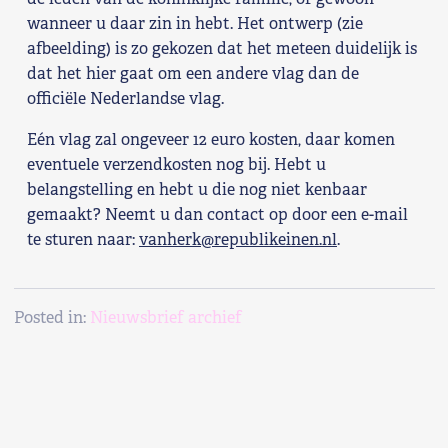
wanneer u daar zin in hebt. Het ontwerp (zie
Shop
afbeelding) is zo gekozen dat het meteen duidelijk is
dat het hier gaat om een andere vlag dan de
Contact
officiële Nederlandse vlag.
Voor leden
Eén vlag zal ongeveer 12 euro kosten, daar komen
eventuele verzendkosten nog bij. Hebt u
Word Lid
belangstelling en hebt u die nog niet kenbaar
gemaakt? Neemt u dan contact op door een e-mail
te sturen naar:
vanherk@republikeinen.nl
.
Posted in:
Nieuwsbrief archief