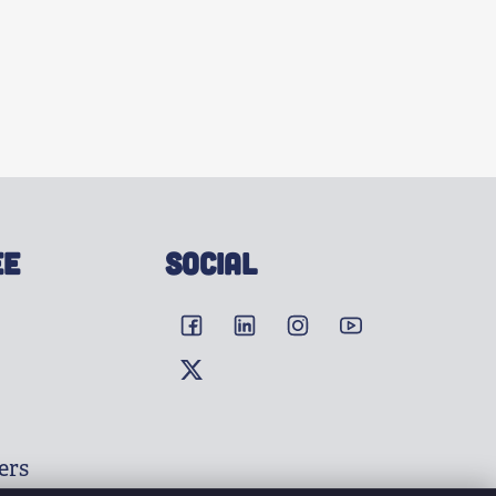
EE
SOCIAL
ers