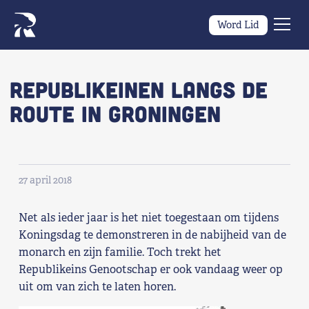
Word Lid
Men
Naar navigatie springen
Naar de inhoud
×
Republikeinen langs de
route in Groningen
Zoeken
naar:
Wat we willen
27 april 2018
Wat we doen
Net als ieder jaar is het niet toegestaan om tijdens
Wie we zijn
Koningsdag te demonstreren in de nabijheid van de
monarch en zijn familie. Toch trekt het
Nieuws
Republikeins Genootschap er ook vandaag weer op
uit om van zich te laten horen.
Agenda