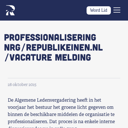
Word Lid
Men
Naar navigatie springen
Naar de inhoud
×
Professionalisering
NRG/Republikeinen.nl
Zoeken
/Vacature melding
naar:
Wat we willen
Wat we doen
28 oktober 2015
Wie we zijn
De Algemene Ledenvergadering heeft in het
Nieuws
voorjaar het bestuur het groene licht gegeven om
binnen de beschikbare middelen de organisatie te
professionaliseren. Dat proces is na enkele interne
Agenda