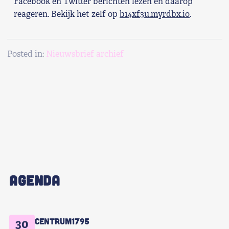
Facebook en Twitter berichten lezen en daarop
reageren. Bekijk het zelf op
b14xf3u.myrdbx.io
.
Posted in:
Nieuwsbrief archief
AGENDA
Centrum1795
30