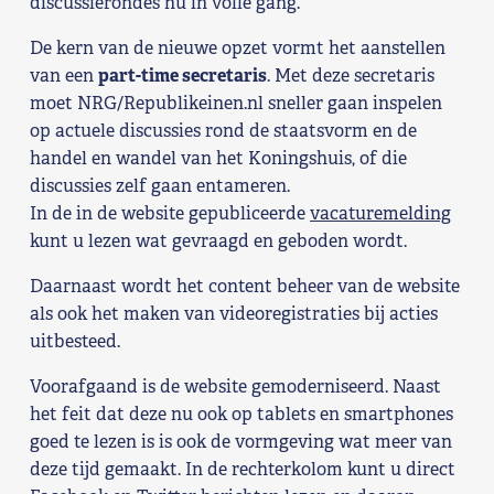
discussierondes nu in volle gang.
Shop
De kern van de nieuwe opzet vormt het aanstellen
van een
part-time secretaris
. Met deze secretaris
Contact
moet NRG/Republikeinen.nl sneller gaan inspelen
op actuele discussies rond de staatsvorm en de
Voor leden
handel en wandel van het Koningshuis, of die
discussies zelf gaan entameren.
Word Lid
In de in de website gepubliceerde
vacaturemelding
kunt u lezen wat gevraagd en geboden wordt.
Daarnaast wordt het content beheer van de website
als ook het maken van videoregistraties bij acties
uitbesteed.
Voorafgaand is de website gemoderniseerd. Naast
het feit dat deze nu ook op tablets en smartphones
goed te lezen is is ook de vormgeving wat meer van
deze tijd gemaakt. In de rechterkolom kunt u direct