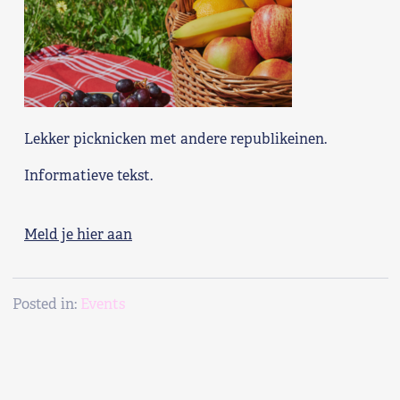
Shop
Contact
Voor leden
Lekker picknicken met andere republikeinen.
Word Lid
Informatieve tekst.
Meld je hier aan
Posted in:
Events