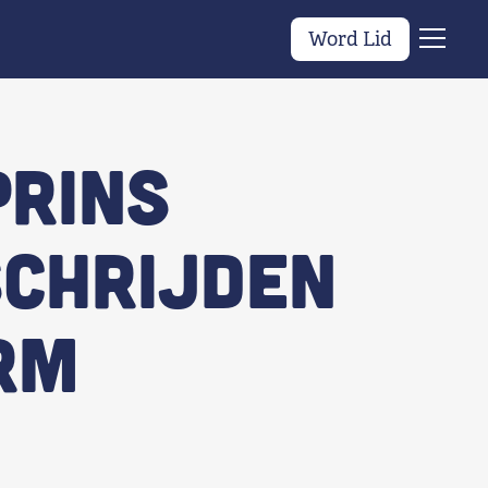
Word Lid
Menu
Prins
chrijden
rm