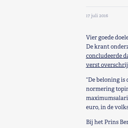
Shop
17 juli 2016
Contact
Vier goede doel
Voor leden
De krant onderz
Word Lid
concludeerde da
verst overschri
“De beloning is
normering topin
maximumsalaris 
euro, in de vol
Bij het Prins Be