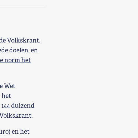
de Volkskrant.
ede doelen, en
de norm het
de Wet
 het
 144 duizend
Volkskrant.
uro) en het