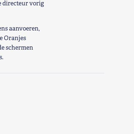
 directeur vorig
mens aanvoeren,
de Oranjes
 de schermen
s.