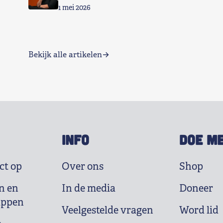
1 mei 2026
Bekijk alle artikelen
INFO
DOE M
ct op
Over ons
Shop
n en
In de media
Doneer
appen
Veelgestelde vragen
Word lid