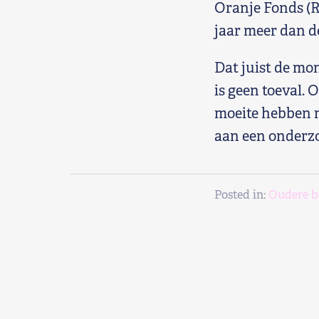
Oranje Fonds (R
jaar meer dan d
Dat juist de mo
is geen toeval. 
moeite hebben m
aan een onderz
Posted in:
Oudere b