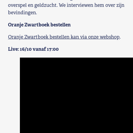
overspel en geldzucht. We interviewen hem over zijn
Shop
bevindingen.
Contact
Oranje Zwartboek bestellen
Oranje Zwartboek bestellen kan via onze webshop
.
Voor leden
Live: 16/10 vanaf 17:00
Word Lid