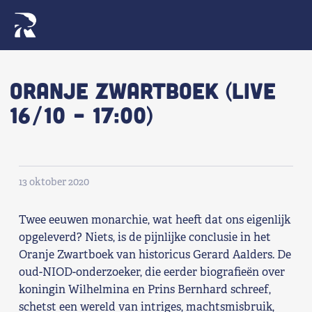
Naar navigatie springen
Naar de inhoud
×
Oranje Zwartboek (LIVE
16/10 – 17:00)
Zoeken
naar:
Wat we willen
13 oktober 2020
Wat we doen
Twee eeuwen monarchie, wat heeft dat ons eigenlijk
Wie we zijn
opgeleverd? Niets, is de pijnlijke conclusie in het
Oranje Zwartboek van historicus Gerard Aalders. De
Nieuws
oud-NIOD-onderzoeker, die eerder biografieën over
koningin Wilhelmina en Prins Bernhard schreef,
Agenda
schetst een wereld van intriges, machtsmisbruik,