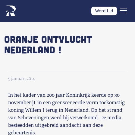
Word Lid
Men
Naar navigatie springen
Naar de inhoud
×
Oranje Ontvlucht
Nederland !
Zoeken
naar:
Wat we willen
5 januari 2014
Wat we doen
In het kader van 200 jaar Koninkrijk keerde op 30
Wie we zijn
november jl. in een geënsceneerde vorm toekomstig
koning Willem I terug in Nederland. Op het strand
Nieuws
van Scheveningen werd hij verwelkomd. De media
besteedden uitgebreid aandacht aan deze
Agenda
gebeurtenis.