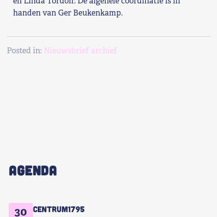
en Linda Tordoir. De algehele coördinatie is in
handen van Ger Beukenkamp.
Posted in:
Nieuwsbrief archief
AGENDA
Centrum1795
30