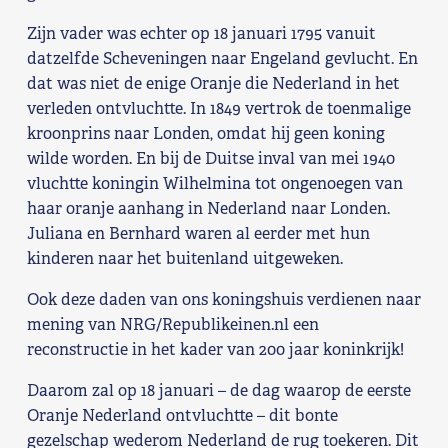
Shop
Zijn vader was echter op 18 januari 1795 vanuit
datzelfde Scheveningen naar Engeland gevlucht. En
Contact
dat was niet de enige Oranje die Nederland in het
verleden ontvluchtte. In 1849 vertrok de toenmalige
kroonprins naar Londen, omdat hij geen koning
Voor leden
wilde worden. En bij de Duitse inval van mei 1940
vluchtte koningin Wilhelmina tot ongenoegen van
Word Lid
haar oranje aanhang in Nederland naar Londen.
Juliana en Bernhard waren al eerder met hun
kinderen naar het buitenland uitgeweken.
Ook deze daden van ons koningshuis verdienen naar
mening van NRG/Republikeinen.nl een
reconstructie in het kader van 200 jaar koninkrijk!
Daarom zal op 18 januari – de dag waarop de eerste
Oranje Nederland ontvluchtte – dit bonte
gezelschap wederom Nederland de rug toekeren. Dit