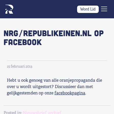
Word Lid
Men
Naar navigatie springen
Naar de inhoud
×
NRG/Republikeinen.nl op
facebook
Zoeken
naar:
Wat we willen
15 februari 2013
Wat we doen
Hebt u ook genoeg van alle oranjepropaganda die
Wie we zijn
over u wordt uitgestort? Discussieer dan met
gelijkgestemden op onze
facebookpagina
.
Nieuws
Agenda
Posted in:
Nieuwsbrief archief