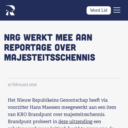
Word Lid
Men
Naar navigatie springen
Naar de inhoud
×
NRG werkt mee aan
reportage over
Zoeken
Majesteitsschennis
naar:
Wat we willen
Wat we doen
10 februari 2016
Wie we zijn
Het Nieuw Repubikeins Genootschap heeft via
Nieuws
voorzitter Hans Maessen meegewerkt aan een item
van KRO Brandpunt over majesteitsschennis.
Brandpunt probeert in
deze uitzending
een
Agenda