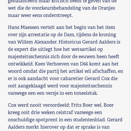
gebalanceerd maar kritisch beeld te geven van de
wet die de voorkeursbehandeling van de Oranjes
Shop
maar weer eens onderstreept.
Contact
Hans Maessen vertelt aan het begin van het item
over zijn arrestatie op de Dam, tijdens de kroning
Voor leden
van Willem Alexander. Historicus Gerard Aalders is
de expert die uitlegt hoe het wetsartikel op
Word Lid
majesteitsschennis zich door de eeuwen heen heeft
ontwikkeld. Kees Verhoeven van D66 komt aan het
woord omdat die partij het artikel wil afschaffen, en
er is ook aandacht voor cabaretier Gerard Cox die
ooit aangeklaagd werd voor majesteitsschennis
vanwege een een versje in een toneelstuk.
Cox werd nooit veroordeeld; Frits Boer wel. Boer
kreeg ooit drie weken celstraf vanwege een
onschuldige spotprent in een studentenblad. Gerard
Aalders merkt hierover op dat er sprake is van