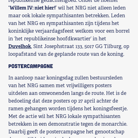
republikeinse gedachtengoed. Onder de noemer
‘Willem IV: niet hier!’
wil het NRG niet alleen leden
Shop
maar ook lokale sympathisanten betrekken. Leden
van het NRG en sympathisanten zijn tijdens het
Contact
koninklijke verjaardagsfeest welkom voor een borrel
in ‘het republikeinse hoofdkwartier’ in het
Voor leden
Duvelhok
, Sint Josephstraat 133, 5017 GG Tilburg, op
loopafstand van de geplande route van de koning.
Word Lid
Postercampagne
In aanloop naar koningsdag zullen bestuursleden
van het NRG samen met vrijwilligers posters
uitdelen aan omwonenden langs de route. Het is de
bedoeling dat deze posters op 27 april achter de
ramen gehangen worden tijdens het koningsfeestje.
Met de actie wil het NRG lokale sympathisanten
betrekken in een demonstratie tegen de monarchie.
Daarbij geeft de postercampagne het genootschap