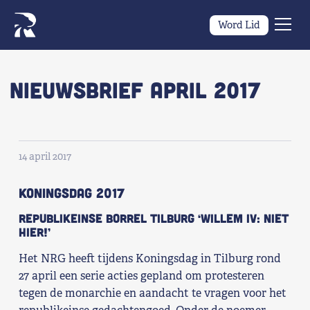
Word Lid
Men
Naar navigatie springen
Naar de inhoud
×
Nieuwsbrief april 2017
Zoeken
naar:
Wat we willen
14 april 2017
Wat we doen
KONINGSDAG 2017
Republikeinse borrel Tilburg ‘Willem IV: niet
Wie we zijn
hier!’
Het NRG heeft tijdens Koningsdag in Tilburg rond
Nieuws
27 april een serie acties gepland om protesteren
tegen de monarchie en aandacht te vragen voor het
Agenda