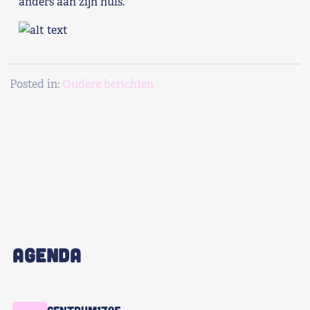
anders aan zijn huis.
Shop
Contact
Posted in:
Oudere berichten
Voor leden
Word Lid
AGENDA