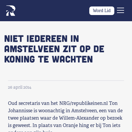
Word Lid
Men
Naar navigatie springen
Naar de inhoud
×
Niet iedereen in
Amstelveen zit op de
Zoeken
koning te wachten
naar:
Wat we willen
Wat we doen
26 april 2014
Wie we zijn
Oud secretaris van het NRG/republikeinen.nl Ton
Nieuws
Johannisse is woonachtig in Amstelveen, een van de
twee plaatsen waar de Willem-Alexander op bezoek
is geweest. In plaats van Oranje hing er bij Ton iets
Agenda