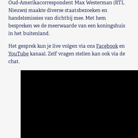
Oud-Amerikacorrespondent Max Westerman (RTL
Shop
Nieuws) maakte diverse staatsbezoeken en
handelsmissies van dichtbij mee. Met hem
Contact
bespreken we de meerwaarde van een koningshuis
in het buitenland.
Voor leden
Het gesprek kun je live volgen via ons
Facebook
en
YouTube
kanaal. Zelf vragen stellen kan ook via de
Word Lid
chat.