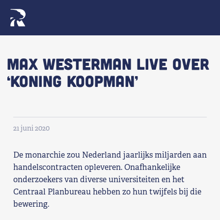
Naar navigatie springen
Naar de inhoud
×
Max Westerman live over
‘Koning Koopman’
Zoeken
naar:
Wat we willen
21 juni 2020
Wat we doen
De monarchie zou Nederland jaarlijks miljarden aan
Wie we zijn
handelscontracten opleveren. Onafhankelijke
onderzoekers van diverse universiteiten en het
Nieuws
Centraal Planbureau hebben zo hun twijfels bij die
bewering.
Agenda