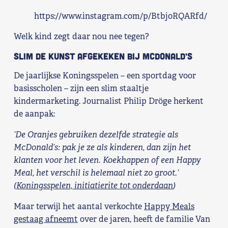
Shop
https://www.instagram.com/p/Btbj0RQARfd/
Welk kind zegt daar nou nee tegen?
Contact
Slim de kunst afgekeken bij McDonald’s
Voor leden
De jaarlijkse Koningsspelen – een sportdag voor
basisscholen – zijn een slim staaltje
Word Lid
kindermarketing. Journalist Philip Dröge herkent
de aanpak:
‘De Oranjes gebruiken dezelfde strategie als
McDonald’s: pak je ze als kinderen, dan zijn het
klanten voor het leven. Koekhappen of een Happy
Meal, het verschil is helemaal niet zo groot.’
(
Koningsspelen, initiatierite tot onderdaan
)
Maar terwijl het aantal verkochte
Happy Meals
gestaag afneemt
over de jaren, heeft de familie Van