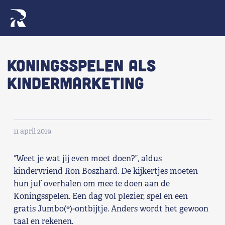
Naar navigatie springen
Naar de inhoud
×
Koningsspelen als
kindermarketing
Zoeken
naar:
Wat we willen
11 april 2019
Wat we doen
“Weet je wat jij even moet doen?”, aldus
Wie we zijn
kindervriend Ron Boszhard. De kijkertjes moeten
hun juf overhalen om mee te doen aan de
Nieuws
Koningsspelen. Een dag vol plezier, spel en een
gratis Jumbo(®)-ontbijtje. Anders wordt het gewoon
Agenda
taal en rekenen.