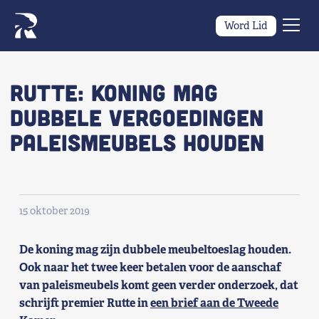
Word Lid
Men
Naar navigatie springen
Naar de inhoud
×
Rutte: koning mag
dubbele vergoedingen
Zoeken
paleismeubels houden
naar:
Wat we willen
Wat we doen
15 oktober 2019
Wie we zijn
De koning mag zijn dubbele meubeltoeslag houden.
Nieuws
Ook naar het twee keer betalen voor de aanschaf
van paleismeubels komt geen verder onderzoek, dat
schrijft premier Rutte in
een brief aan de Tweede
Agenda