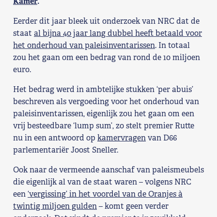
Kamer
.
Shop
Eerder dit jaar bleek uit onderzoek van NRC dat de
staat
al bijna 40 jaar lang dubbel heeft betaald voor
Contact
het onderhoud van paleisinventarissen
. In totaal
zou het gaan om een bedrag van rond de 10 miljoen
Voor leden
euro.
Het bedrag werd in ambtelijke stukken ‘per abuis’
Word Lid
beschreven als vergoeding voor het onderhoud van
paleisinventarissen, eigenlijk zou het gaan om een
vrij besteedbare ‘lump sum’, zo stelt premier Rutte
nu in een antwoord op
kamervragen
van D66
parlementariër Joost Sneller.
Ook naar de vermeende aanschaf van paleismeubels
die eigenlijk al van de staat waren – volgens NRC
een
‘vergissing’ in het voordel van de Oranjes à
twintig miljoen gulden
– komt geen verder