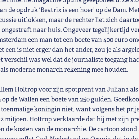
 het internetmagazine Spunk geseponeerd. Ze sto
van de opdruk ‘Beatrix is een hoer’ op de Dam. Me
cussie uitlokken, maar de rechter liet zich daarto
 ongestraft naar huis. Ongeveer tegelijkertijd ve
sterdam een man tot een boete van 400 euro omd
t een is niet erger dan het ander, zou je als arg
 verschil was wel dat de journaliste toegang had
e als moderne monarch rekening mee houden.
llem Holtrop voor zijn spotprent van Juliana als
 op de Wallen een boete van 250 gulden. Goedko
 toenmalige koningin niet, want volgens het prij
,2 miljoen. Holtrop verklaarde dat hij met zijn pr
en de kosten van de monarchie. De cartoon stond