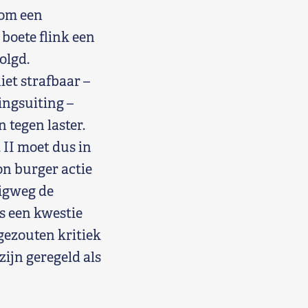
 om een
 boete flink een
olgd.
iet strafbaar –
ingsuiting –
 tegen laster.
 II moet dus in
on burger actie
igweg de
s een kwestie
ngezouten kritiek
zijn geregeld als