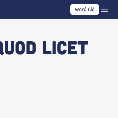
Word Lid
Menu
quod licet