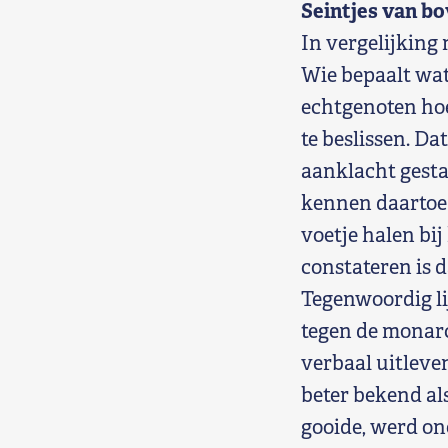
Seintjes van b
In vergelijking
Wie bepaalt wat
echtgenoten hoe
te beslissen. Da
aanklacht gestal
kennen daartoe 
voetje halen bi
constateren is d
Tegenwoordig li
tegen de monarc
verbaal uitleven
beter bekend al
gooide, werd on