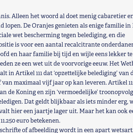
nis. Alleen het woord al doet menig cabaretier en
d lopen. De Oranjes genieten als enige familie i
ciale wet bescherming tegen belediging, en die
sitie is voor een aantal recalcitrante onderdan
fd en haar familie bij tijd en wijle eens lekker t
den ze een wet uit de voorvorige eeuw. Het We
lt in Artikel 111 dat ‘opzettelijke belediging’ van
van maximaal vijf jaar op kan leveren. Artikel 1
an de Koning en zijn ‘vermoedelijke’ troonopvolg
ledigen. Dat geldt blijkbaar als iets minder erg, 
lt hier een jaartje lager uit. Maar het kan ook e
11.250 euro betekenen.
schrifte of afbeelding wordt in een apart wetsar