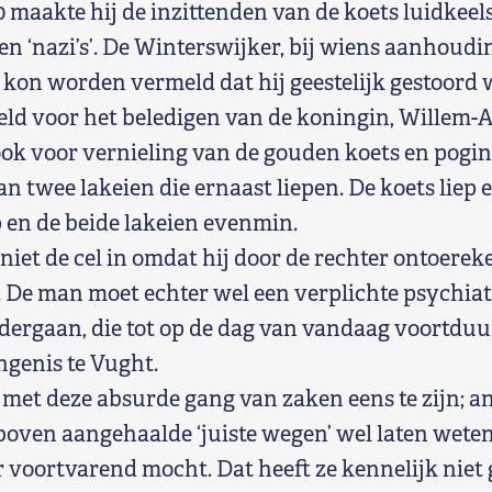
 maakte hij de inzittenden van de koets luidkeels
en ‘nazi’s’. De Winterswijker, bij wiens aanhoud
t kon worden vermeld dat hij geestelijk gestoord 
eld voor het beledigen van de koningin, Willem-
k voor vernieling van de gouden koets en pogin
n twee lakeien die ernaast liepen. De koets liep 
en de beide lakeien evenmin.
niet de cel in omdat hij door de rechter ontoere
 De man moet echter wel een verplichte psychiat
ergaan, die tot op de dag van vandaag voortduur
ngenis te Vught.
t met deze absurde gang van zaken eens te zijn; a
boven aangehaalde ‘juiste wegen’ wel laten weten
 voortvarend mocht. Dat heeft ze kennelijk niet 