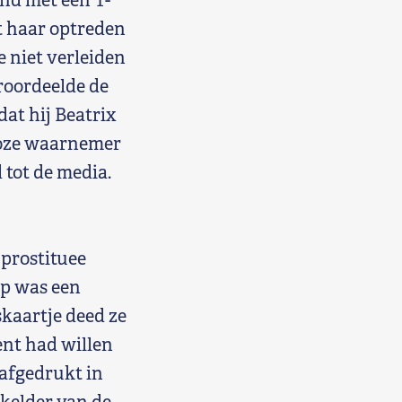
nd met een T-
t haar optreden
e niet verleiden
roordeelde de
at hij Beatrix
eloze waarnemer
 tot de media.
 prostituee
op was een
skaartje deed ze
ent had willen
 afgedrukt in