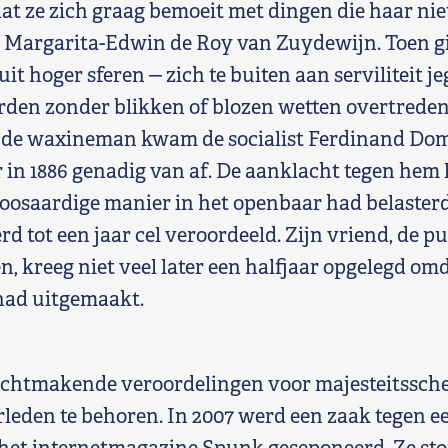
at ze zich graag bemoeit met dingen die haar niet
 Margarita-Edwin de Roy van Zuydewijn. Toen g
uit hoger sferen ‒ zich te buiten aan serviliteit j
rden zonder blikken of blozen wetten overtreden
 de waxineman kwam de socialist Ferdinand Do
in 1886 genadig van af. De aanklacht tegen hem l
oosaardige manier in het openbaar had belaster
d tot een jaar cel veroordeeld. Zijn vriend, de pu
, kreeg niet veel later een halfjaar opgelegd omd
 had uitgemaakt.
uchtmakende veroordelingen voor majesteitssch
erleden te behoren. In 2007 werd een zaak tegen ee