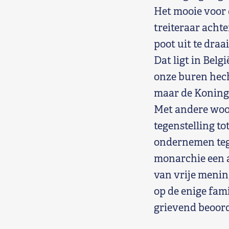
Het mooie voor 
treiteraar achte
poot uit te draa
Dat ligt in Belg
onze buren hech
maar de Koning 
Met andere woor
tegenstelling t
ondernemen teg
monarchie een a
van vrije mening
op de enige fami
grievend beoorde