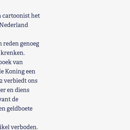
 cartoonist het
n Nederland
en reden genoeg
e krenken.
tboek van
 de Koning een
12 verbiedt ons
er en diens
want de
en geldboete
tikel verboden.