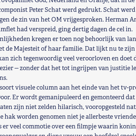
provopamflet God, Nederland en Oranje, dat in de
omponist Peter Schat werd gedrukt. Schat werd 
egen de zin van het OM vrijgesproken. Herman A
mflet had verspreid, ging dertig dagen de cel in.
lijkheden kregen er toen nog behoorlijk van lang
 de Majesteit of haar familie. Dat lijkt nu te zij
n zich tegenwoordig veel veroorloven en doet 
zier ‒ zonder dat het tot ingrijpen van justitie 
ns.
soort visuele column aan het einde van het tv-
oor. Er wordt gemanipuleerd en gemonteerd dat 
ltaten zijn niet zelden hilarisch, vooropgesteld na
e hak worden genomen niet je allerbeste vrienden
s er veel commotie over een filmpje waarin konin