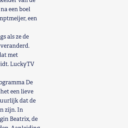
 kelder van de
na een boel
mptmeijer, een
s als ze de
n veranderd.
dat met
leidt. LuckyTV
programma De
het een lieve
tuurlijk dat de
 zijn. In
gin Beatrix, de