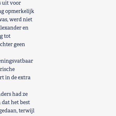
 uit voor
ing opmerkelijk
was, werd niet
Alexander en
g tot
echter geen
keningsvatbaar
rische
t in de extra
nders had ze
 dat het best
gedaan, terwijl