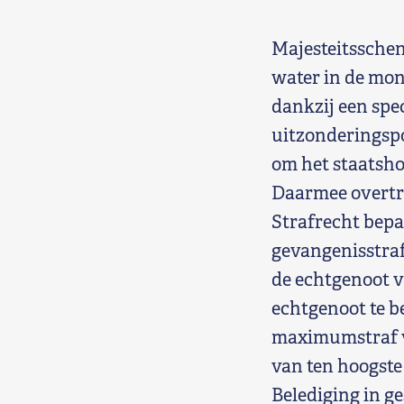
Shop
Majesteitsschen
Contact
water in de mon
dankzij een spe
Voor leden
uitzonderingspo
om het staatshoo
Word Lid
Daarmee overtre
Strafrecht bepaa
gevangenisstraf 
de echtgenoot v
echtgenoot te be
maximumstraf va
van ten hoogste 
Belediging in ge