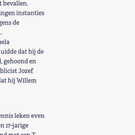
 bevallen.
ingen instanties
egens de
.
mela
uidde dat hij de
d, gehoond en
blicist Jozef
at hij Willem
ennis leken even
n 17-jarige