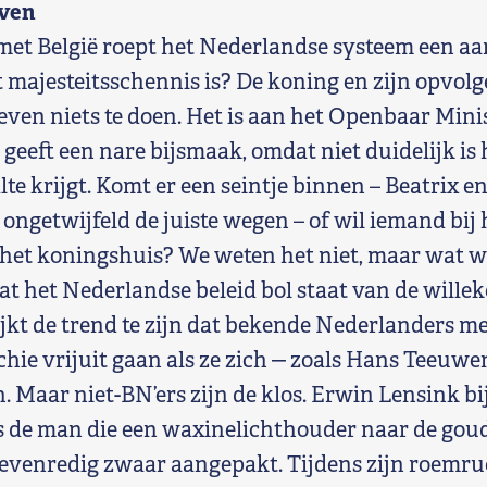
oven
 met België roept het Nederlandse systeem een aa
 majesteitsschennis is? De koning en zijn opvolg
ven niets te doen. Het is aan het Openbaar Mini
t geeft een nare bijsmaak, omdat niet duidelijk is
te krijgt. Komt er een seintje binnen – Beatrix e
ongetwijfeld de juiste wegen – of wil iemand bij
j het koningshuis? We weten het niet, maar wat 
at het Nederlandse beleid bol staat van de willek
jkt de trend te zijn dat bekende Nederlanders me
hie vrijuit gaan als ze zich ‒ zoals Hans Teeuwe
. Maar niet-BN’ers zijn de klos. Erwin Lensink bi
s de man die een waxinelichthouder naar de gou
evenredig zwaar aangepakt. Tijdens zijn roemr