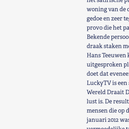
het satirische 
woning van de c
gedoe en zeer t
provo die het pa
Bekende persoon
draak staken met
Hans Teeuwen ka
uitgesproken ple
doet dat evenee
LuckyTV is een 
Wereld Draait D
lust is. De resu
mensen die op d
januari 2012 wa