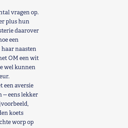
ntal vragen op.
er plus hun
sterie daarover
 hoe een
n haar naasten
 het OM een wit
we wel kunnen
eur.
t een aversie
n ‒ eens lekker
jvoorbeeld,
den koets
uchte worp op