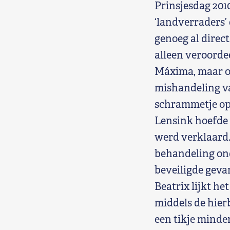
Prinsjesdag 2010
‘landverraders’ 
genoeg al direc
alleen veroorde
Máxima, maar oo
mishandeling va
schrammetje op 
Lensink hoefde 
werd verklaard.
behandeling ond
beveiligde geva
Beatrix lijkt he
middels de hier
een tikje minder