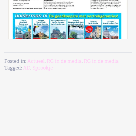
Posted in:
Actueel
,
RG in de media
,
RG in de media
Tagged:
AD
,
Sprookje