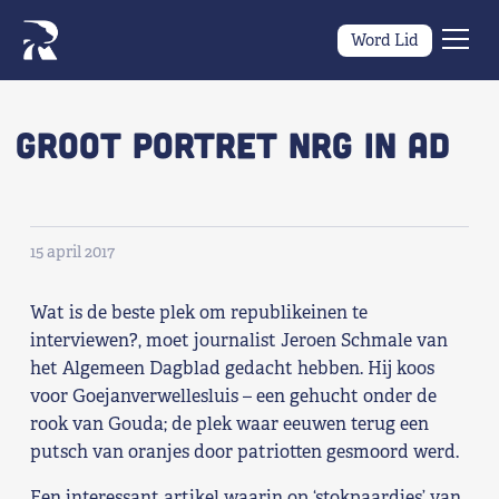
Word Lid
Men
Naar navigatie springen
Naar de inhoud
×
Groot portret NRG in AD
Zoeken
naar:
Wat we willen
15 april 2017
Wat we doen
Wat is de beste plek om republikeinen te
interviewen?, moet journalist Jeroen Schmale van
Wie we zijn
het Algemeen Dagblad gedacht hebben. Hij koos
voor Goejanverwellesluis – een gehucht onder de
Nieuws
rook van Gouda; de plek waar eeuwen terug een
putsch van oranjes door patriotten gesmoord werd.
Agenda
Een interessant artikel waarin op ‘stokpaardjes’ van