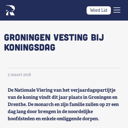
Word Lid
Men
Naar navigatie springen
Naar de inhoud
×
Groningen vesting bij
Koningsdag
Zoeken
naar:
Wat we willen
5 maart 2018
Wat we doen
De Nationale Viering van het verjaardagspartijtje
Wie we zijn
van de koning vindt dit jaar plaats in Groningen en
Drenthe. De monarch en zijn familie zullen op 27 een
Nieuws
dag lang door brengen in de noordelijke
hoofdsteden en enkele omliggende dorpen.
Agenda