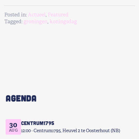
Posted in:
Actueel
,
Featured
Tagged:
groningen
,
koningsdag
AGENDA
Centrum1795
30
AUG
12:00
Centrum1795, Heuvel 2 te Oosterhout (NB)