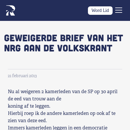
Word Lid
Men
Naar navigatie springen
Naar de inhoud
×
geweigerde brief van het
NRG aan de Volkskrant
Zoeken
naar:
Wat we willen
21 februari 2013
Wat we doen
Nu al weigeren 2 kamerleden van de SP op 30 april
Wie we zijn
de eed van trouw aan de
koning af te leggen.
Nieuws
Hierbij roep ik de andere kamerleden op ook af te
zien van deze eed.
Agenda
Immers kamerleden leggen in een democratie