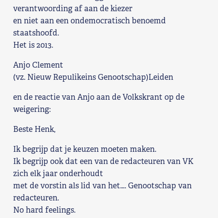
verantwoording af aan de kiezer
Shop
en niet aan een ondemocratisch benoemd
staatshoofd.
Contact
Het is 2013.
Anjo Clement
Voor leden
(vz. Nieuw Repulikeins Genootschap)Leiden
Word Lid
en de reactie van Anjo aan de Volkskrant op de
weigering:
Beste Henk,
Ik begrijp dat je keuzen moeten maken.
Ik begrijp ook dat een van de redacteuren van VK
zich elk jaar onderhoudt
met de vorstin als lid van het…. Genootschap van
redacteuren.
No hard feelings.