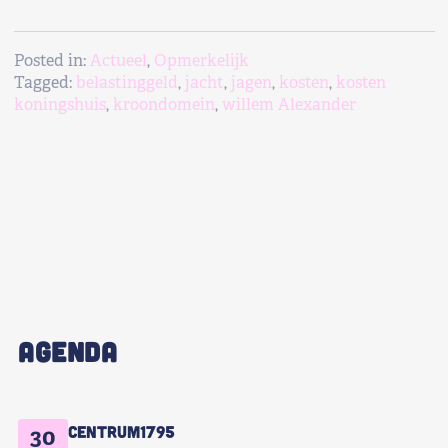
Posted in:
Actueel
,
Opmerkelijk
Tagged:
belastinggeld
,
jacht
,
jagen
,
kosten
,
kosten
koningshuis
,
kroondomein
,
willem Alexander
AGENDA
Centrum1795
30