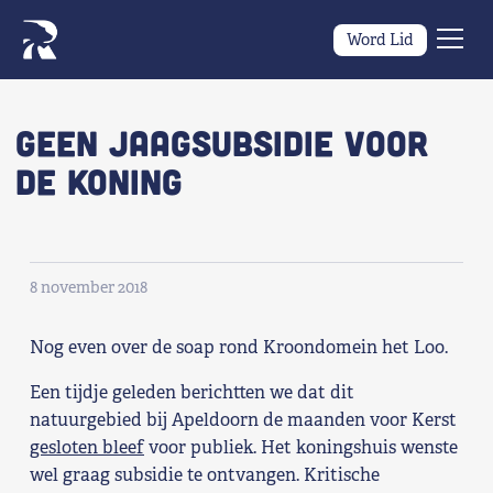
Word Lid
Men
Naar navigatie springen
Naar de inhoud
×
Geen jaagsubsidie voor
de koning
Zoeken
naar:
Wat we willen
8 november 2018
Wat we doen
Nog even over de soap rond Kroondomein het Loo.
Wie we zijn
Een tijdje geleden berichtten we dat dit
Nieuws
natuurgebied bij Apeldoorn de maanden voor Kerst
gesloten bleef
voor publiek. Het koningshuis wenste
Agenda
wel graag subsidie te ontvangen. Kritische