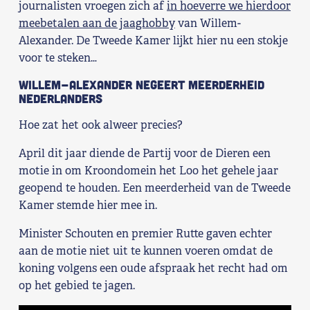
journalisten vroegen zich af
in hoeverre we hierdoor
Shop
meebetalen aan de jaaghobby
van Willem-
Alexander. De Tweede Kamer lijkt hier nu een stokje
Contact
voor te steken…
Willem-Alexander negeert meerderheid
Voor leden
Nederlanders
Hoe zat het ook alweer precies?
Word Lid
April dit jaar diende de Partij voor de Dieren een
motie in om Kroondomein het Loo het gehele jaar
geopend te houden. Een meerderheid van de Tweede
Kamer stemde hier mee in.
Minister Schouten en premier Rutte gaven echter
aan de motie niet uit te kunnen voeren omdat de
koning volgens een oude afspraak het recht had om
op het gebied te jagen.