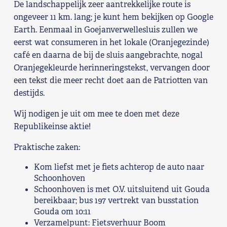
De landschappelijk zeer aantrekkelijke route is
Shop
ongeveer 11 km. lang; je kunt hem bekijken op Google
Earth. Eenmaal in Goejanverwellesluis zullen we
Contact
eerst wat consumeren in het lokale (Oranjegezinde)
café en daarna de bij de sluis aangebrachte, nogal
Oranjegekleurde herinneringstekst, vervangen door
Voor leden
een tekst die meer recht doet aan de Patriotten van
destijds.
Word Lid
Wij nodigen je uit om mee te doen met deze
Republikeinse aktie!
Praktische zaken:
Kom liefst met je fiets achterop de auto naar
Schoonhoven
Schoonhoven is met O.V. uitsluitend uit Gouda
bereikbaar; bus 197 vertrekt van busstation
Gouda om 10:11
Verzamelpunt: Fietsverhuur Boom