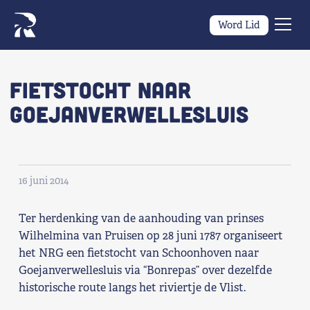
Word Lid
Men
Naar navigatie springen
Naar de inhoud
×
Fietstocht naar
Goejanverwellesluis
Zoeken
naar:
Wat we willen
16 juni 2014
Wat we doen
Ter herdenking van de aanhouding van prinses
Wie we zijn
Wilhelmina van Pruisen op 28 juni 1787 organiseert
het NRG een fietstocht van Schoonhoven naar
Nieuws
Goejanverwellesluis via “Bonrepas” over dezelfde
historische route langs het riviertje de Vlist.
Agenda