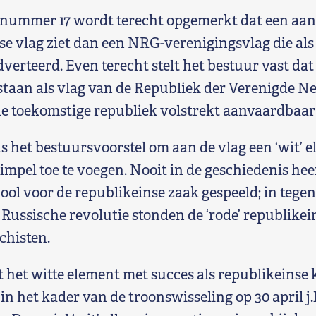
nummer 17 wordt terecht opgemerkt dat een aant
se vlag ziet dan een NRG-verenigingsvlag die als
verteerd. Even terecht stelt het bestuur vast dat
tstaan als vlag van de Republiek der Verenigde 
e toekomstige republiek volstrekt aanvaardbaar b
s het bestuursvoorstel om aan de vlag een ‘wit’ e
mpel toe te voegen. Nooit in de geschiedenis heef
ool voor de republikeinse zaak gespeeld; in tegen
e Russische revolutie stonden de ‘rode’ republike
chisten.
 het witte element met succes als republikeinse k
n het kader van de troonswisseling op 30 april j.l.