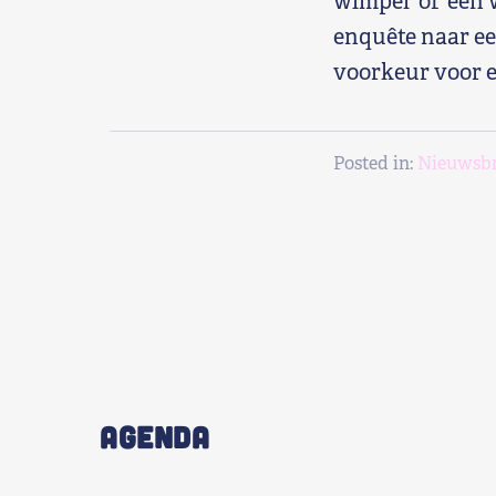
wimpel’ òf ‘een 
enquête naar ee
voorkeur voor e
Posted in:
Nieuwsbr
AGENDA