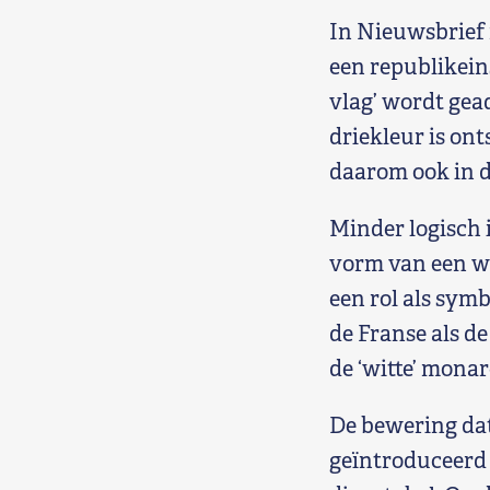
In Nieuwsbrief 
Shop
een republikein
Contact
vlag’ wordt gead
driekleur is on
Voor leden
daarom ook in d
Word Lid
Minder logisch i
vorm van een wi
een rol als symb
de Franse als d
de ‘witte’ monar
De bewering dat
geïntroduceerd i