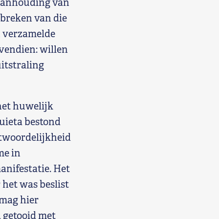
e aanhouding van
breken van die
in verzamelde
vendien: willen
itstraling
het huwelijk
uieta bestond
ntwoordelijkheid
me in
anifestatie. Het
het was beslist
 mag hier
, getooid met