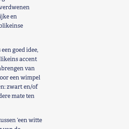
n verdwenen
ijke en
blikeinse
 een goed idee,
likeins accent
anbrengen van
voor een wimpel
en: zwart en/of
dere mate ten
ussen ‘een witte