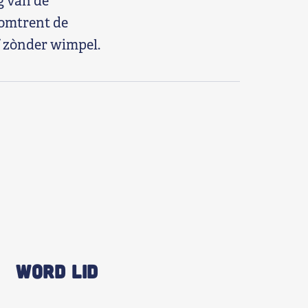
g van de
 omtrent de
f zònder wimpel.
WORD LID