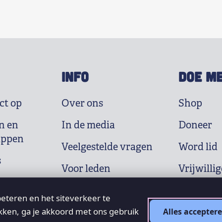
INFO
DOE M
ct op
Over ons
Shop
n en
In de media
Doneer
appen
Veelgestelde vragen
Word lid
s
Voor leden
Vrijwillig
eteren en het siteverkeer te
ikken, ga je akkoord met ons gebruik
Alles accepter