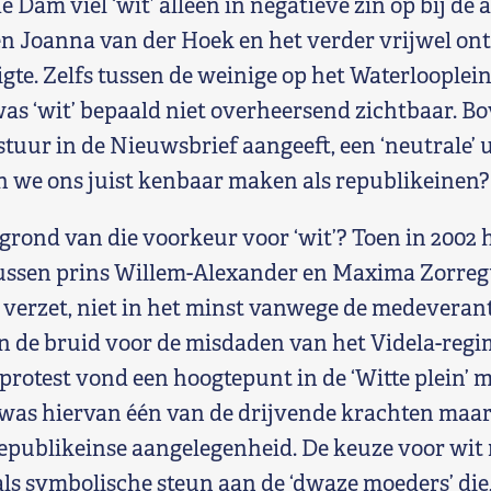
e Dam viel ‘wit’ alleen in negatieve zin op bij d
 Joanna van der Hoek en het verder vrijwel ont
igte. Zelfs tussen de weinige op het Waterloople
as ‘wit’ bepaald niet overheersend zichtbaar. Bo
stuur in de Nieuwsbrief aangeeft, een ‘neutrale’ u
n we ons juist kenbaar maken als republikeinen?
rgrond van die voorkeur voor ‘wit’? Toen in 2002 
tussen prins Willem-Alexander en Maxima Zorreg
 verzet, niet in het minst vanwege de medevera
n de bruid voor de misdaden van het Videla-regi
protest vond een hoogtepunt in de ‘Witte plein’ m
as hiervan één van de drijvende krachten maar 
republikeinse aangelegenheid. De keuze voor wit
ls symbolische steun aan de ‘dwaze moeders’ die