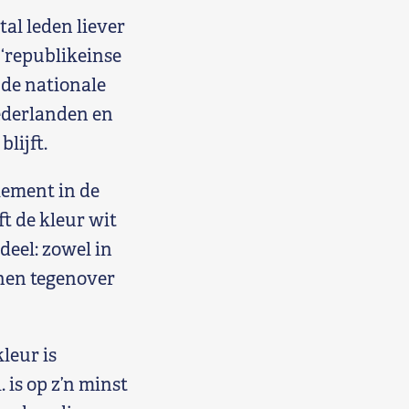
al leden liever
 ‘republikeinse
 de nationale
Nederlanden en
lijft.
lement in de
t de kleur wit
deel: zowel in
inen tegenover
leur is
 is op z’n minst