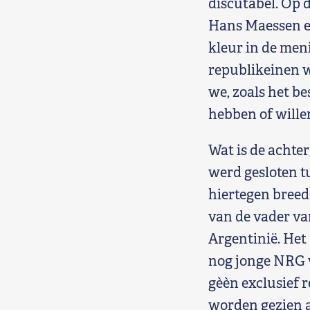
discutabel. Op d
Hans Maessen en
kleur in de men
republikeinen w
we, zoals het be
hebben of wille
Wat is de achte
werd gesloten 
hiertegen breed
van de vader va
Argentinië. Het 
nog jonge NRG w
gèèn exclusief 
worden gezien a