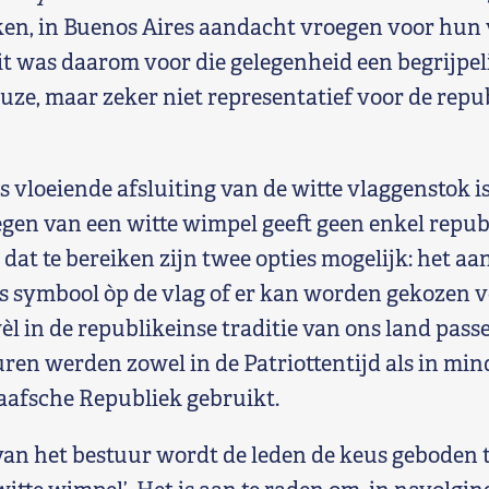
ken, in Buenos Aires aandacht vroegen voor hu
it was daarom voor die gelegenheid een begrijpel
ze, maar zeker niet representatief voor de repu
s vloeiende afsluiting van de witte vlaggenstok is
gen van een witte wimpel geeft geen enkel repub
 dat te bereiken zijn twee opties mogelijk: het a
s symbool òp de vlag of er kan worden gekozen 
èl in de republikeinse traditie van ons land pass
uren werden zowel in de Patriottentijd als in min
taafsche Republiek gebruikt.
 van het bestuur wordt de leden de keus geboden t