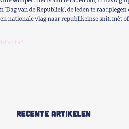
witte wimpel’. Het is aan te raden om, in navolgin
n ‘Dag van de Republiek’, de leden te raadplegen
en nationale vlag naar republikeinse snit, mèt o
ief archief
RECENTE ARTIKELEN