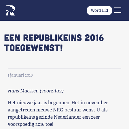
Word Lid
Men
Naar navigatie springen
Naar de inhoud
×
Een Republikeins 2016
toegewenst!
Zoeken
naar:
Wat we willen
1 januari 2016
Wat we doen
Hans Maessen (voorzitter)
Wie we zijn
Het nieuwe jaar is begonnen. Het in november
Nieuws
aangetreden nieuwe NRG bestuur wenst U als
republikeins gezinde Nederlander een zeer
Agenda
voorspoedig 2016 toe!