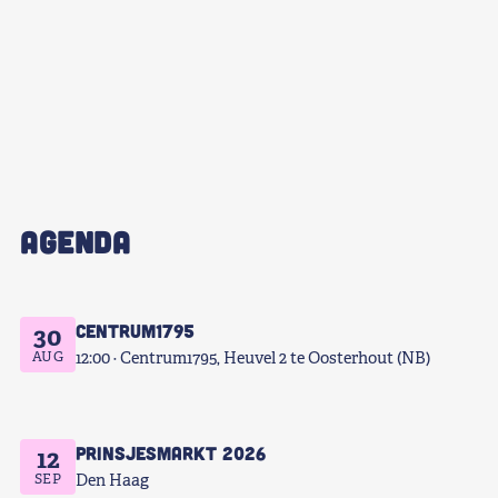
Shop
Contact
Voor leden
Word Lid
AGENDA
Centrum1795
30
AUG
12:00
Centrum1795, Heuvel 2 te Oosterhout (NB)
Prinsjesmarkt 2026
12
SEP
Den Haag