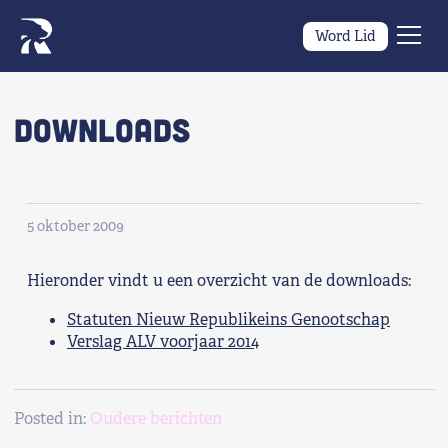
Word Lid
Men
Naar navigatie springen
Naar de inhoud
×
Downloads
Zoeken
naar:
Wat we willen
5 oktober 2009
Wat we doen
Hieronder vindt u een overzicht van de downloads:
Statuten Nieuw Republikeins Genootschap
Wie we zijn
Verslag ALV voorjaar 2014
Nieuws
Posted in:
Oudere berichten
Agenda