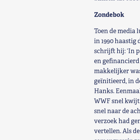
Zondebok
Toen de media l
in 1990 haastig 
schrijft hij: ‘I
en gefinancierd
makkelijker was
geïnitieerd, in
Hanks. Eenmaal 
WWF snel kwijt.
snel naar de ach
verzoek had gen
vertellen. Als 