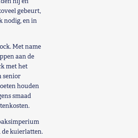
den hij en
zoveel gebeurt,
 nodig, en in
Lock. Met name
appen aan de
k met het
n senior
 moeten houden
egens smaad
tenkosten.
abaksimperium
de kuierlatten.