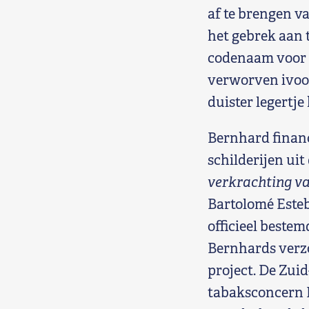
af te brengen v
het gebrek aan 
codenaam voor z
verworven ivoor
duister legertje
Bernhard financ
schilderijen uit
verkrachting v
Bartolomé Esteb
officieel beste
Bernhards verzo
project. De Zui
tabaksconcern P