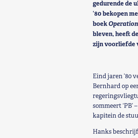
gedurende de ul
Shop
‘80 bekopen met 
boek
Operation
Contact
bleven, heeft 
Voor leden
zijn voorliefde
Word Lid
Eind jaren ’80 
Bernhard op een
regeringsvliegt
sommeert ‘PB’ –
kapitein de stu
Hanks beschrijf