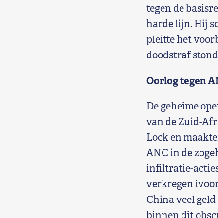
tegen de basisr
harde lijn. Hij 
pleitte het voo
doodstraf stond
Oorlog tegen 
De geheime oper
van de Zuid-Afr
Lock en maakten
ANC in de zogehe
infiltratie-acti
verkregen ivoor
China veel geld
binnen dit obsc