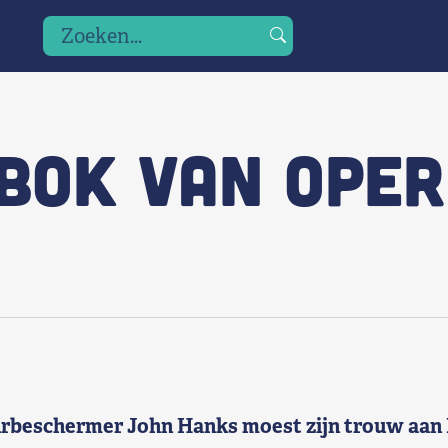
Zoeken
Druk
naar:
op
enter
om
bok van Oper
te
zoeken
of
escape
om
te
annuleren
urbeschermer John Hanks moest zijn trouw aan 