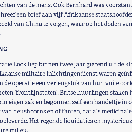
echten van de mens. Ook Bernhard was voorstan
schreef een brief aan vijf Afrikaanse staatshoofd
rbeeld van China te volgen, waar op het doden va
.
ANC
atie Lock liep binnen twee jaar gierend uit de 
ikaanse militaire inlichtingendienst waren geïnf
 de operatie een verlengstuk van hun vuile oorl
ten ‘frontlijnstaten’. Britse huurlingen staken 
es in eigen zak en begonnen zelf een handeltje in 
 van neushoorns en olifanten, dat als medicinale
 opleverde. Het regende liquidaties en mysterieu
ure milieu.