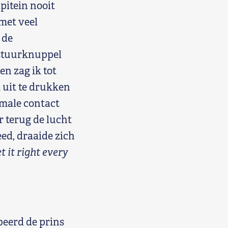
apitein nooit
 met veel
 de
 stuurknuppel
n zag ik tot
 uit te drukken
rmale contact
r terug de lucht
ed, draaide zich
t it right every
beerd de prins