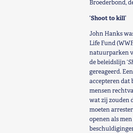
Broederbond, de
‘Shoot to kill’
John Hanks was 
Life Fund (WWF)
natuurparken v
de beleidslijn ‘
Sh
gereageerd. Een 
accepteren dat 
mensen rechtvaar
wat zij zouden 
moeten arrester
openen als men 
beschuldigingen