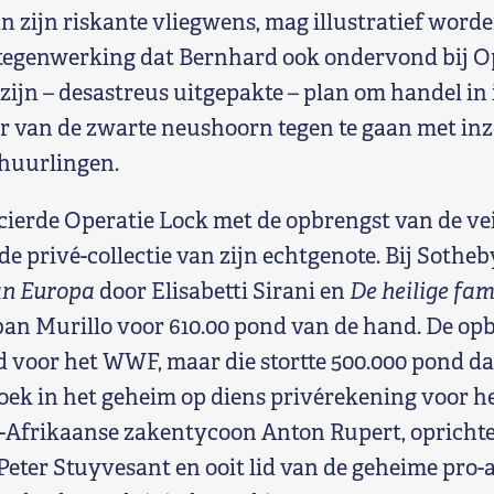
an zijn riskante vliegwens, mag illustratief wor
tegenwerking dat Bernhard ook ondervond bij Op
ijn – desastreus uitgepakte – plan om handel in i
 van de zwarte neushoorn tegen te gaan met inz
 huurlingen.
ierde Operatie Lock met de opbrengst van de ve
 de privé-collectie van zijn echtgenote. Bij Sothe
an Europa
door Elisabetti Sirani en
De heilige fam
an Murillo voor 610.00 pond van de hand. De o
md voor het WWF, maar die stortte 500.000 pond d
ek in het geheim op diens privérekening voor h
d-Afrikaanse zakentycoon Anton Rupert, opricht
eter Stuyvesant en ooit lid van de geheime pro-