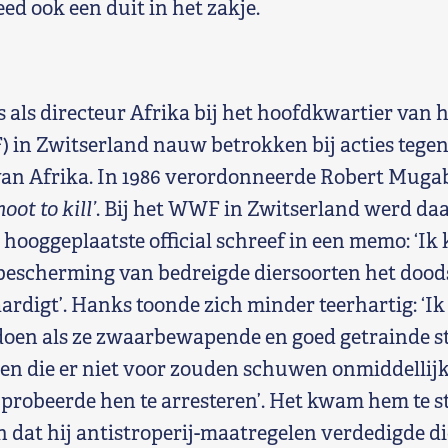
ed ook een duit in het zakje.
als directeur Afrika bij het hoofdkwartier van 
 in Zwitserland nauw betrokken bij acties tegen 
an Afrika. In 1986 verordonneerde Robert Mug
oot to kill’
. Bij het WWF in Zwitserland werd daa
hooggeplaatste official schreef in een memo: ‘Ik 
bescherming van bedreigde diersoorten het dood
digt’. Hanks toonde zich minder teerhartig: ‘Ik 
doen als ze zwaarbewapende en goed getrainde s
en die er niet voor zouden schuwen onmiddellijk
probeerde hen te arresteren’. Het kwam hem te s
 dat hij antistroperij-maatregelen verdedigde di