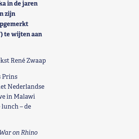
a in de jaren
n zijn
opgemerkt
 te wijten aan
ekst René Zwaap
 Prins
het Nederlandse
gwe in Malawi
 lunch – de
 War on Rhino