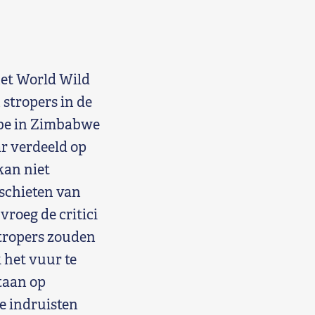
het World Wild
stropers in de
abe in Zimbabwe
r verdeeld op
kan niet
schieten van
vroeg de critici
tropers zouden
 het vuur te
taan op
e indruisten