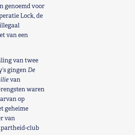
den genoemd voor
eratie Lock, de
llegaal
et van een
iling van twee
by’s gingen
De
ilie
van
pbrengsten waren
aarvan op
et geheime
er van
apartheid-club