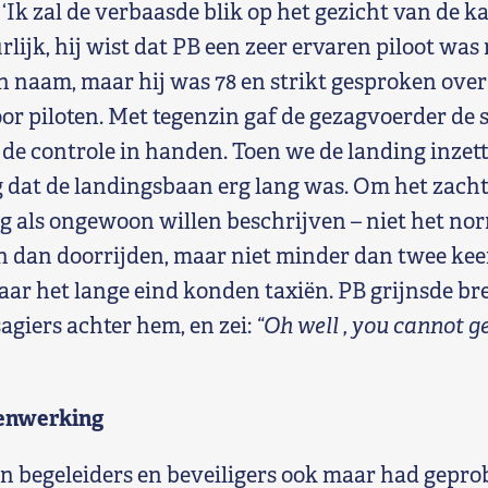
: ‘Ik zal de verbaasde blik op het gezicht van de k
lijk, hij wist dat PB een zeer ervaren piloot was
jn naam, maar hij was 78 en strikt gesproken over
oor piloten. Met tegenzin gaf de gezagvoerder de
de controle in handen. Toen we de landing inzette
 dat de landingsbaan erg lang was. Om het zacht
ng als ongewoon willen beschrijven – niet het no
en dan doorrijden, maar niet minder dan twee kee
aar het lange eind konden taxiën. PB grijnsde bre
agiers achter hem, en zei:
“Oh well , you cannot ge
enwerking
jn begeleiders en beveiligers ook maar had gepro