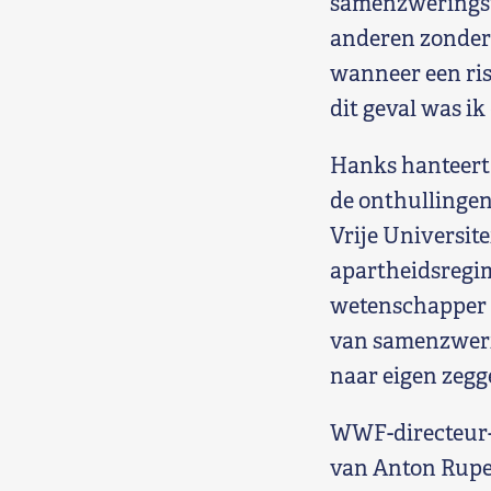
samenzweringsth
anderen zonder t
wanneer een ris
dit geval was ik 
Hanks hanteert
de onthullingen
Vrije Universitei
apartheidsregime
wetenschapper a
van samenzwerin
naar eigen zegg
WWF-directeur-
van Anton Ruper