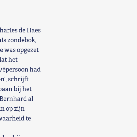
harles de Haes
als zondebok,
tie was opgezet
at het
rivépersoon had
’, schrijft
aan bij het
 Bernhard al
m op zijn
waarheid te