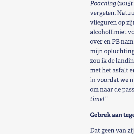
Poaching
(2015)
vergeten. Natuur
vlieguren op zi
alcohollimiet v
over en PB nam 
mijn opluchting
zou ik de landi
met het asfalt 
in voordat we n
om naar de pass
time!”’
Gebrek aan teg
Dat geen van zi