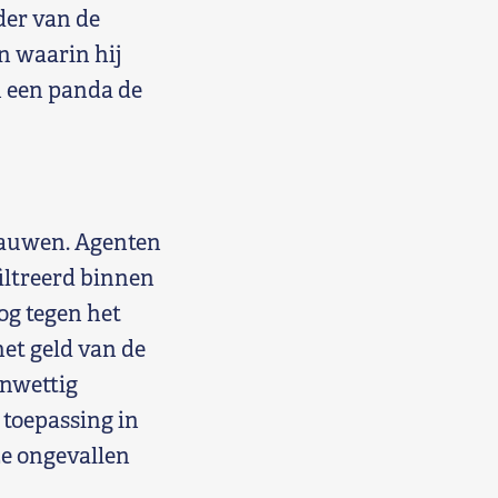
der van de
en waarin hij
n een panda de
klauwen. Agenten
iltreerd binnen
og tegen het
het geld van de
onwettig
 toepassing in
ze ongevallen