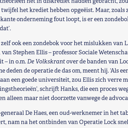
eorieën het in diskrediet hadden gebracht, zou
wijfel het krediet hebben opgeëist. Maar, zoals 
kante onderneming fout loopt, is er een zondebok
dat’.
 zelf ook een zondebok voor het mislukken van 
 van Stephen Ellis – professor Sociale Wetensch
t – in o.m.
De Volkskrant
over de banden van Loc
 deden de operatie de das om, meent hij. ‘Als ee
an een goede universiteit, zou Ellis zich verre
gstheorieën’, schrijft Hanks, die een proces w
en alleen maar niet doorzette vanwege de advoca
generaal De Haes, een oud-werknemer in het t
t, nam na het ontbinden van Operatie Lock snel 