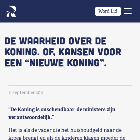
Word Lid
Men
Naar navigatie springen
Naar de inhoud
×
De waarheid over de
Koning. Of, kansen voor
Zoeken
een “nieuwe koning”.
naar:
Wat we willen
Wat we doen
11 september 2011
Wie we zijn
“De Koning is onschendbaar, de ministers zijn
Nieuws
verantwoordelijk.”
Het is als de vader die het huishoudgeld naar de
Agenda
kroeg brengt en als de kinderen klagen moeder de