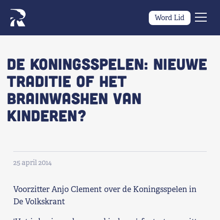
Word Lid
Men
Naar navigatie springen
Naar de inhoud
×
De Koningsspelen: nieuwe
traditie of het
Zoeken
brainwashen van
naar:
Wat we willen
kinderen?
Wat we doen
Wie we zijn
25 april 2014
Nieuws
Voorzitter Anjo Clement over de Koningsspelen in
De Volkskrant
Agenda