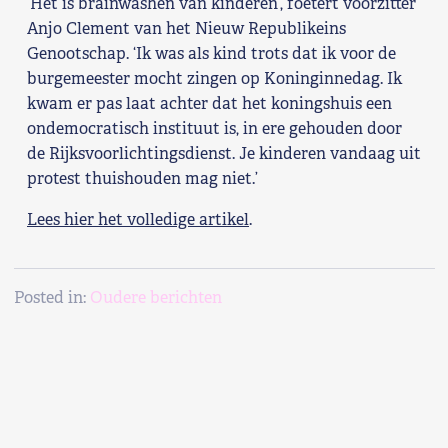
‘Het is brainwashen van kinderen’, foetert voorzitter
Anjo Clement van het Nieuw Republikeins
Shop
Genootschap. ‘Ik was als kind trots dat ik voor de
burgemeester mocht zingen op Koninginnedag. Ik
Contact
kwam er pas laat achter dat het koningshuis een
ondemocratisch instituut is, in ere gehouden door
Voor leden
de Rijksvoorlichtingsdienst. Je kinderen vandaag uit
protest thuishouden mag niet.’
Word Lid
Lees hier het volledige artikel
.
Posted in:
Oudere berichten