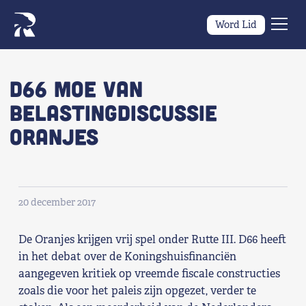
Word Lid
Men
Naar navigatie springen
Naar de inhoud
×
D66 moe van
belastingdiscussie
Zoeken
Oranjes
naar:
Wat we willen
Wat we doen
20 december 2017
Wie we zijn
De Oranjes krijgen vrij spel onder Rutte III. D66 heeft
Nieuws
in het debat over de Koningshuisfinanciën
aangegeven kritiek op vreemde fiscale constructies
zoals die voor het paleis zijn opgezet, verder te
Agenda