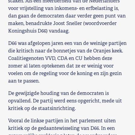
staken. Als een meerderheid van de Nederlanders
voor vrijstelling van inkomens- en erfbelasting is,
Shop
dan gaan de democraten daar verder geen punt van
maken, benadrukte Joost Sneller (woordvoerder
Contact
Koningshuis D66) vandaag.
Voor leden
D66 was afgelopen jaren een van de weinige partijen
die kritisch naar de bonnetjes van de Oranjes keek.
Word Lid
Coalitiegenoten VVD, CDA en CU hebben deze
zomer al laten optekenen dat ze er weinig voor
voelen om de regeling voor de koning en zijn gezin
aan te passen.
De gewijzigde houding van de democraten is
opvallend. De partij werd eens opgericht, mede uit
kritiek op de staatsinrichting.
Vooral de linkse partijen in het parlement uiten
kritiek op de gedaantewisseling van D66. In een