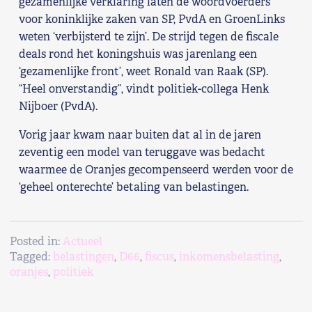
gezamenlijke verklaring laten de woordvoerders
voor koninklijke zaken van SP, PvdA en GroenLinks
weten ‘verbijsterd te zijn’. De strijd tegen de fiscale
deals rond het koningshuis was jarenlang een
‘gezamenlijke front’, weet Ronald van Raak (SP).
“Heel onverstandig”, vindt politiek-collega Henk
Nijboer (PvdA).
Vorig jaar kwam naar buiten dat al in de jaren
zeventig een model van teruggave was bedacht
waarmee de Oranjes gecompenseerd werden voor de
‘geheel onterechte’ betaling van belastingen.
Posted in:
Actueel
Tagged:
belastingen
,
D66
,
fiscus
,
inkomensbelasting
,
oranjes
,
politiek