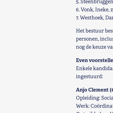
5. Steenbruggen
6. Vonk, Ineke, 
7. Westhoek, Dan
Het bestuur bes
personen, inclus
nog de keuze va
Even voorstell
Enkele kandida
ingestuurd:
Anjo Clement (
Opleiding: Soc
Werk: Coördina