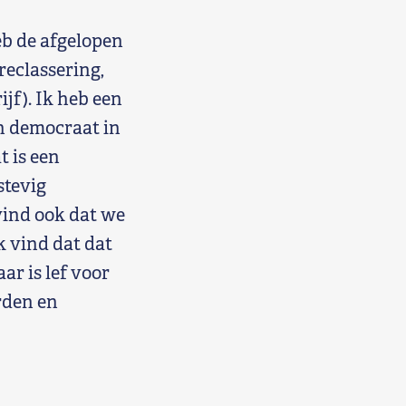
eb de afgelopen
reclassering,
ijf). Ik heb een
n democraat in
t is een
stevig
 vind ook dat we
k vind dat dat
r is lef voor
rden en