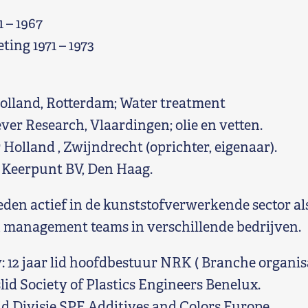
 – 1967
ing 1971 – 1973
 Holland, Rotterdam; Water treatment
ever Research, Vlaardingen; olie en vetten.
r Holland , Zwijndrecht (oprichter, eigenaar).
’t Keerpunt BV, Den Haag.
heden actief in de kunststofverwerkende sector a
 management teams in verschillende bedrijven.
: 12 jaar lid hoofdbestuur NRK ( Branche organisa
lid Society of Plastics Engineers Benelux.
id Divisie SPE Additives and Colors Europe.