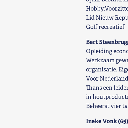
Hobby:Voorzitt
Lid Nieuw Repub
Golf recreatief
Bert Steenbrugg
Opleiding econo
Werkzaam gewees
organisatie. Eig
Voor Nederlands
Thans een leide
in houtproduct
Beheerst vier ta
Ineke Vonk (65