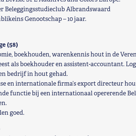
er Beleggingsstudieclub Albrandswaard
likeins Genootschap – 10 jaar.
e (58)
mie, boekhouden, warenkennis hout in de Veren
t als boekhouder en assistent-accountant. Logi
en bedrijf in hout gehad.
e en internationale firma’s export directeur hou
nde functie bij een internationaal opererende Be
en.
len goed.
)