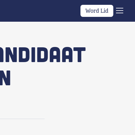
Word Lid
Menu
andidaat
n