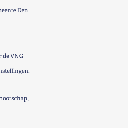
meente Den
or de VNG
nstellingen.
nootschap ,