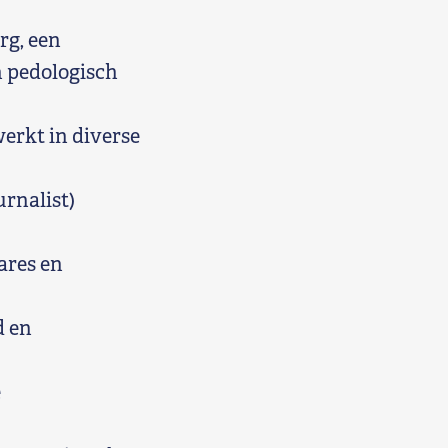
rg, een
n pedologisch
werkt in diverse
rnalist)
rares en
d en
e