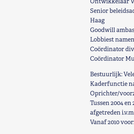
Ontwikkelaar V
Senior beleidsa
Haag
Goodwill ambas
Lobbiest namens
Coördinator div
Coördinator Mun
Bestuurlijk: Vel
Kaderfunctie n
Oprichter/voorz
Tussen 2004 en 
afgetreden i.v.m
Vanaf 2010 voor