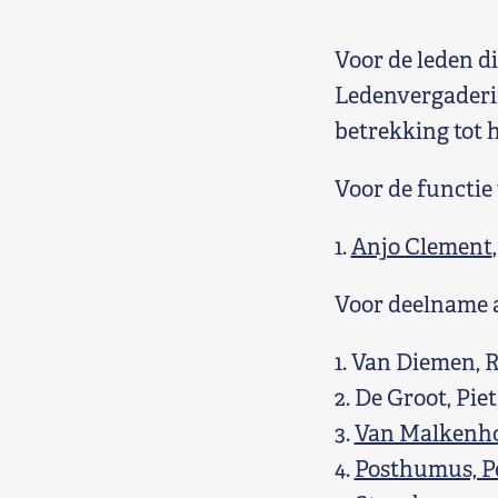
Shop
Voor de leden d
Contact
Ledenvergaderin
betrekking tot 
Voor leden
Voor de functie
Word Lid
1.
Anjo Clement
Voor deelname a
1. Van Diemen, 
2. De Groot, Piet
3.
Van Malkenhor
4.
Posthumus, P