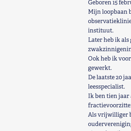
Geboren 15 febru
Mijn loopbaan b
observatieklini
instituut.
Later heb ik als
zwakzinnigenin
Ook heb ik voor
gewerkt.
De laatste 20 ja
leesspecialist.
Ik ben tien jaar
fractievoorzitt
Als vrijwilliger
ouderverenigin