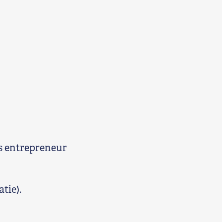
ls entrepreneur
tie).