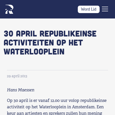
Word Lid
Men
Naar navigatie springen
Naar de inhoud
×
30 april Republikeinse
activiteiten op het
Zoeken
Waterlooplein
naar:
Wat we willen
Wat we doen
29 april 2013
Wie we zijn
Hans Maessen
Nieuws
Op 30 april is er vanaf 12.00 uur volop republikeinse
activiteit op het Waterlooplein in Amsterdam. Een
Agenda
keur aan artiesten en sprekers zullen hun mening